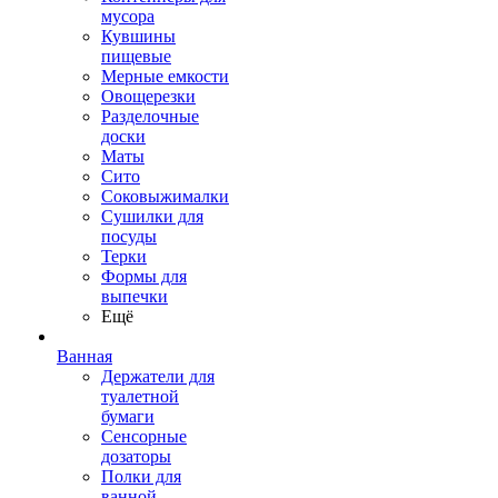
мусора
Кувшины
пищевые
Мерные емкости
Овощерезки
Разделочные
доски
Маты
Сито
Соковыжималки
Сушилки для
посуды
Терки
Формы для
выпечки
Ещё
Ванная
Держатели для
туалетной
бумаги
Сенсорные
дозаторы
Полки для
ванной