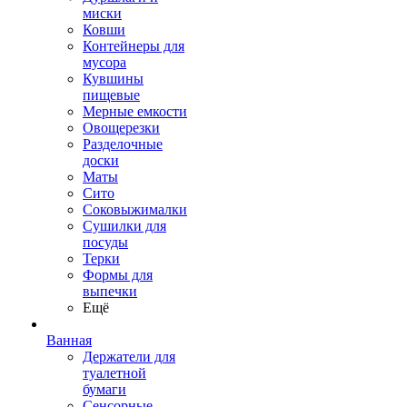
миски
Ковши
Контейнеры для
мусора
Кувшины
пищевые
Мерные емкости
Овощерезки
Разделочные
доски
Маты
Сито
Соковыжималки
Сушилки для
посуды
Терки
Формы для
выпечки
Ещё
Ванная
Держатели для
туалетной
бумаги
Сенсорные