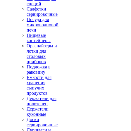
специй
Салфетки
сервировочные
Посуда для
микроволновой
печи
Пищевые
контейнеры
Органайзеры и
лотки для
столовых
приборов
Подложка в
раковину
Емкости для
хранения
сыпучих
продуктов
Держатели для
полотенец
Держатели
кухонные
Доски
сервировочные
Дуршлаги и