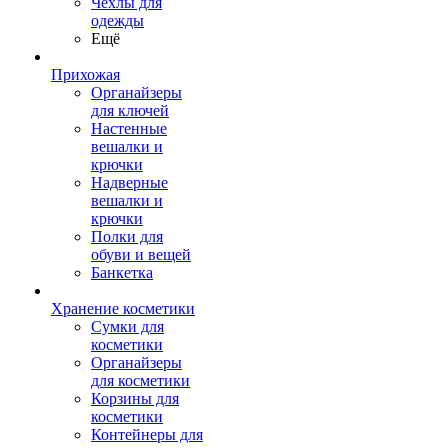
Чехлы для
одежды
Ещё
Прихожая
Органайзеры
для ключей
Настенные
вешалки и
крючки
Надверные
вешалки и
крючки
Полки для
обуви и вещей
Банкетка
Хранение косметики
Сумки для
косметики
Органайзеры
для косметики
Корзины для
косметики
Контейнеры для