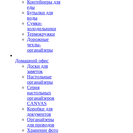
Контейнеры для
еды
Бутылки для
воды
Сумки-
холодильники
Термокружки
Дорожные
чехлы-
органайзеры
Домашний офис
Доски для
заметок
Настольные
органайзеры
Серия
настольных
органайзеров
CANVAS
Коробки для
документов
Органайзеры
для проводов
Хранение фото