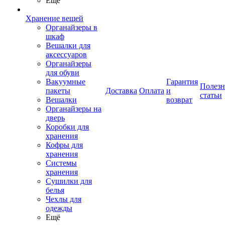
Ещё
Хранение вещей
Органайзеры в
шкаф
Вешалки для
аксессуаров
Органайзеры
для обуви
Вакуумные
Гарантия
Полез
пакеты
Доставка
Оплата
и
статьи
Вешалки
возврат
Органайзеры на
дверь
Коробки для
хранения
Кофры для
хранения
Системы
хранения
Сушилки для
белья
Чехлы для
одежды
Ещё