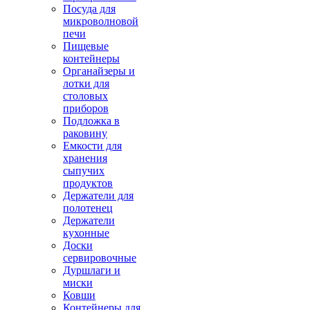
Посуда для
микроволновой
печи
Пищевые
контейнеры
Органайзеры и
лотки для
столовых
приборов
Подложка в
раковину
Емкости для
хранения
сыпучих
продуктов
Держатели для
полотенец
Держатели
кухонные
Доски
сервировочные
Дуршлаги и
миски
Ковши
Контейнеры для