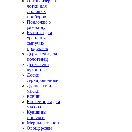
Органайзеры и
лотки для
столовых
приборов
Подложка в
раковину
Емкости для
хранения
сыпучих
продуктов
Держатели для
полотенец
Держатели
кухонные
Доски
сервировочные
Дуршлаги и
миски
Ковши
Контейнеры для
мусора
Кувшины
пищевые
Мерные емкости
Овощерезки