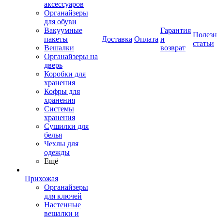
аксессуаров
Органайзеры
для обуви
Вакуумные
Гарантия
Полез
пакеты
Доставка
Оплата
и
статьи
Вешалки
возврат
Органайзеры на
дверь
Коробки для
хранения
Кофры для
хранения
Системы
хранения
Сушилки для
белья
Чехлы для
одежды
Ещё
Прихожая
Органайзеры
для ключей
Настенные
вешалки и