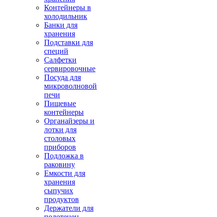
Контейнеры в
холодильник
Банки для
хранения
Подставки для
специй
Салфетки
сервировочные
Посуда для
микроволновой
печи
Пищевые
контейнеры
Органайзеры и
лотки для
столовых
приборов
Подложка в
раковину
Емкости для
хранения
сыпучих
продуктов
Держатели для
полотенец