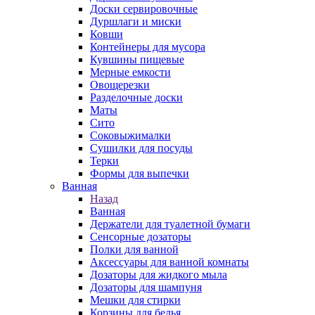
Доски сервировочные
Дуршлаги и миски
Ковши
Контейнеры для мусора
Кувшины пищевые
Мерные емкости
Овощерезки
Разделочные доски
Маты
Сито
Соковыжималки
Сушилки для посуды
Терки
Формы для выпечки
Ванная
Назад
Ванная
Держатели для туалетной бумаги
Сенсорные дозаторы
Полки для ванной
Аксессуары для ванной комнаты
Дозаторы для жидкого мыла
Дозаторы для шампуня
Мешки для стирки
Корзины для белья