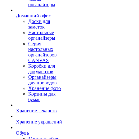
органайзеры
Домашний офис
Доски для
заметок
Настольные
органайзеры
Серия
настольных
органайзеров
CANVAS
Коробки для
документов
Органайзеры
для проводов
Хранение фото
Корзины для
бумаг
Хранение лекарств
Хранение украшений
Обувь
Мужская обувь