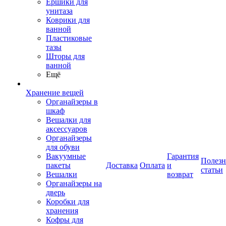
Ершики для
унитаза
Коврики для
ванной
Пластиковые
тазы
Шторы для
ванной
Ещё
Хранение вещей
Органайзеры в
шкаф
Вешалки для
аксессуаров
Органайзеры
для обуви
Вакуумные
Гарантия
Полез
пакеты
Доставка
Оплата
и
статьи
Вешалки
возврат
Органайзеры на
дверь
Коробки для
хранения
Кофры для