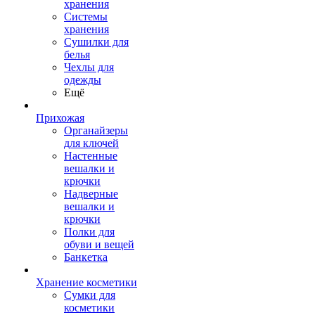
хранения
Системы
хранения
Сушилки для
белья
Чехлы для
одежды
Ещё
Прихожая
Органайзеры
для ключей
Настенные
вешалки и
крючки
Надверные
вешалки и
крючки
Полки для
обуви и вещей
Банкетка
Хранение косметики
Сумки для
косметики