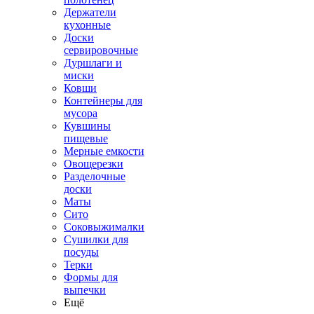
Держатели
кухонные
Доски
сервировочные
Дуршлаги и
миски
Ковши
Контейнеры для
мусора
Кувшины
пищевые
Мерные емкости
Овощерезки
Разделочные
доски
Маты
Сито
Соковыжималки
Сушилки для
посуды
Терки
Формы для
выпечки
Ещё