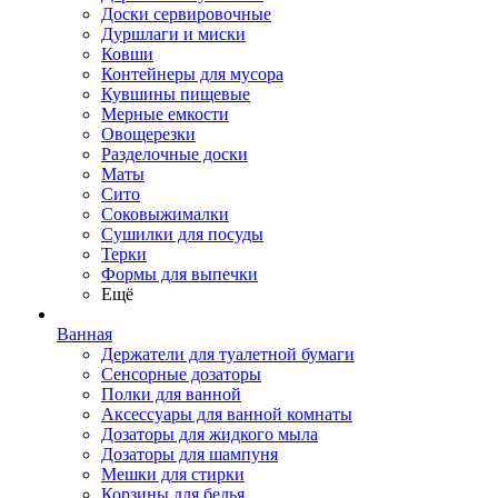
Доски сервировочные
Дуршлаги и миски
Ковши
Контейнеры для мусора
Кувшины пищевые
Мерные емкости
Овощерезки
Разделочные доски
Маты
Сито
Соковыжималки
Сушилки для посуды
Терки
Формы для выпечки
Ещё
Ванная
Держатели для туалетной бумаги
Сенсорные дозаторы
Полки для ванной
Аксессуары для ванной комнаты
Дозаторы для жидкого мыла
Дозаторы для шампуня
Мешки для стирки
Корзины для белья