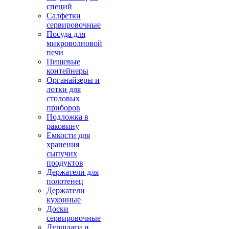
специй
Салфетки
сервировочные
Посуда для
микроволновой
печи
Пищевые
контейнеры
Органайзеры и
лотки для
столовых
приборов
Подложка в
раковину
Емкости для
хранения
сыпучих
продуктов
Держатели для
полотенец
Держатели
кухонные
Доски
сервировочные
Дуршлаги и