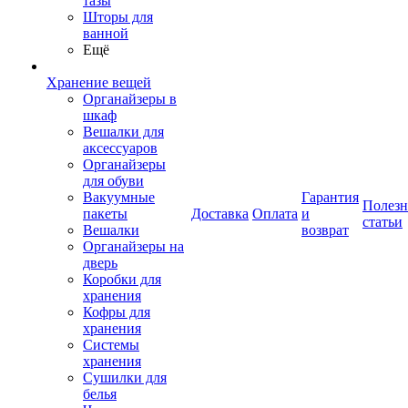
тазы
Шторы для
ванной
Ещё
Хранение вещей
Органайзеры в
шкаф
Вешалки для
аксессуаров
Органайзеры
для обуви
Вакуумные
Гарантия
Полез
пакеты
Доставка
Оплата
и
статьи
Вешалки
возврат
Органайзеры на
дверь
Коробки для
хранения
Кофры для
хранения
Системы
хранения
Сушилки для
белья