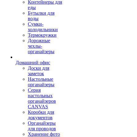
Контейнеры для
еды
Бутылки для
воды
Сумки-
холодильники
Термокружки
Дорожные
чехлы-
органайзеры
Домашний офис
Доски для
заметок
Настольные
органайзеры
Серия
настольных
органайзеров
CANVAS
Коробки для
документов
Органайзеры
для проводов
Хранение фото