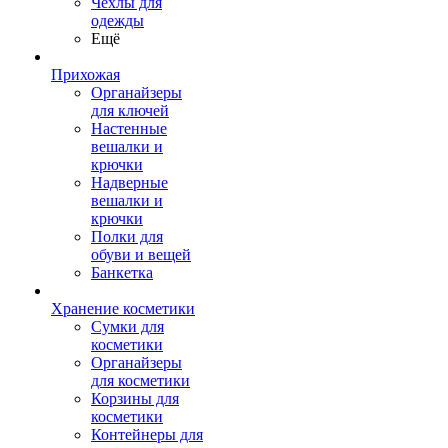
Чехлы для
одежды
Ещё
Прихожая
Органайзеры
для ключей
Настенные
вешалки и
крючки
Надверные
вешалки и
крючки
Полки для
обуви и вещей
Банкетка
Хранение косметики
Сумки для
косметики
Органайзеры
для косметики
Корзины для
косметики
Контейнеры для