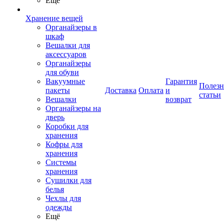
Ещё
Хранение вещей
Органайзеры в
шкаф
Вешалки для
аксессуаров
Органайзеры
для обуви
Вакуумные
Гарантия
Полез
пакеты
Доставка
Оплата
и
статьи
Вешалки
возврат
Органайзеры на
дверь
Коробки для
хранения
Кофры для
хранения
Системы
хранения
Сушилки для
белья
Чехлы для
одежды
Ещё