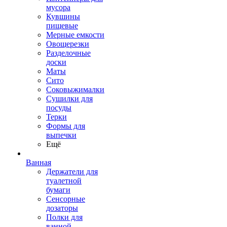
мусора
Кувшины
пищевые
Мерные емкости
Овощерезки
Разделочные
доски
Маты
Сито
Соковыжималки
Сушилки для
посуды
Терки
Формы для
выпечки
Ещё
Ванная
Держатели для
туалетной
бумаги
Сенсорные
дозаторы
Полки для
ванной