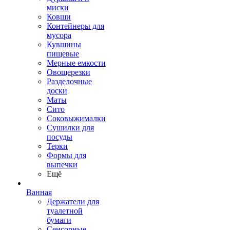
миски
Ковши
Контейнеры для
мусора
Кувшины
пищевые
Мерные емкости
Овощерезки
Разделочные
доски
Маты
Сито
Соковыжималки
Сушилки для
посуды
Терки
Формы для
выпечки
Ещё
Ванная
Держатели для
туалетной
бумаги
Сенсорные