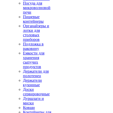
Посуда для
микроволновой
печи
Пищевые
контейнеры
Органайзеры и
лотки для
столовых
приборов
Подложка в
раковину
Емкости для
хранения
сыпучих
продуктов
Держатели для
полотенец
Держатели
кухонные
Доски
сервировочные
Дуршлаги и
миски
Ковши
Контейнеры для