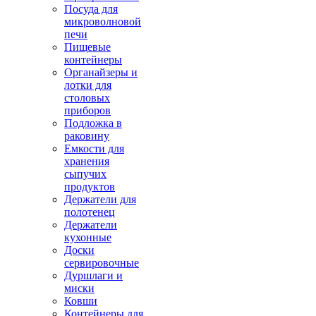
Посуда для
микроволновой
печи
Пищевые
контейнеры
Органайзеры и
лотки для
столовых
приборов
Подложка в
раковину
Емкости для
хранения
сыпучих
продуктов
Держатели для
полотенец
Держатели
кухонные
Доски
сервировочные
Дуршлаги и
миски
Ковши
Контейнеры для