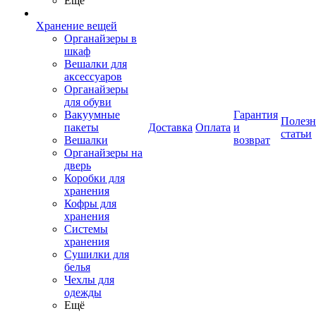
Ещё
Хранение вещей
Органайзеры в
шкаф
Вешалки для
аксессуаров
Органайзеры
для обуви
Вакуумные
Гарантия
Полез
пакеты
Доставка
Оплата
и
статьи
Вешалки
возврат
Органайзеры на
дверь
Коробки для
хранения
Кофры для
хранения
Системы
хранения
Сушилки для
белья
Чехлы для
одежды
Ещё