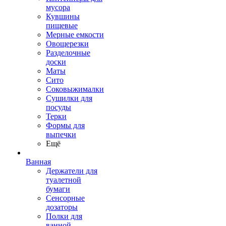
мусора
Кувшины
пищевые
Мерные емкости
Овощерезки
Разделочные
доски
Маты
Сито
Соковыжималки
Сушилки для
посуды
Терки
Формы для
выпечки
Ещё
Ванная
Держатели для
туалетной
бумаги
Сенсорные
дозаторы
Полки для
ванной