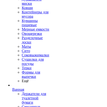
миски
Ковши
Контейнеры для
мусора
Кувшины
пищевые
Мерные емкости
Овощерезки
Разделочные
доски
Маты
Сито
Соковыжималки
Сушилки для
посуды
Терки
Формы для
выпечки
Ещё
Ванная
Держатели для
туалетной
бумаги
Сенсорные