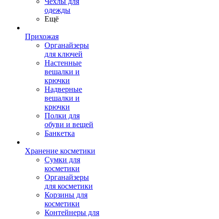
Чехлы для
одежды
Ещё
Прихожая
Органайзеры
для ключей
Настенные
вешалки и
крючки
Надверные
вешалки и
крючки
Полки для
обуви и вещей
Банкетка
Хранение косметики
Сумки для
косметики
Органайзеры
для косметики
Корзины для
косметики
Контейнеры для