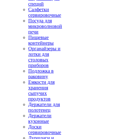
специй
Салфетки
сервировочные
Посуда для
микроволновой
печи
Пищевые
контейнеры
Органайзеры и
лотки для
столовых
приборов
Подложка в
раковину
Емкости для
хранения
сыпучих
продуктов
Держатели для
полотенец
Держатели
кухонные
Доски
сервировочные
Дуршлаги и