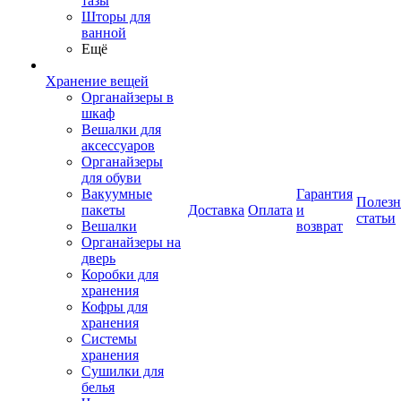
тазы
Шторы для
ванной
Ещё
Хранение вещей
Органайзеры в
шкаф
Вешалки для
аксессуаров
Органайзеры
для обуви
Вакуумные
Гарантия
Полез
пакеты
Доставка
Оплата
и
статьи
Вешалки
возврат
Органайзеры на
дверь
Коробки для
хранения
Кофры для
хранения
Системы
хранения
Сушилки для
белья