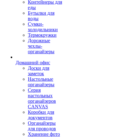
Контейнеры для
еды
Бутылки для
воды
Сумки-
холодильники
Термокружки
Дорожные
чехлы-
органайзеры
Домашний офис
Доски для
заметок
Настольные
органайзеры
Серия
настольных
органайзеров
CANVAS
Коробки для
документов
Органайзеры
для проводов
Хранение фото