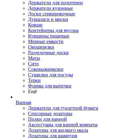
Держатели для полотенец
Держатели кухонные
Доски сервировочные
Дуршлаги и миски
Ковши
Контейнеры для мусора
Кувшины пищевые
Мерные емкости
Овощерезки
Разделочные доски
Маты
Сито
Соковыжималки
Сушилки для посуды
Терки
Формы для выпечки
Ещё
Ванная
Держатели для туалетной бумаги
Сенсорные дозаторы
Полки для ванной
Аксессуары для ванной комнаты
Дозаторы для жидкого мыла
Дозаторы для шампуня