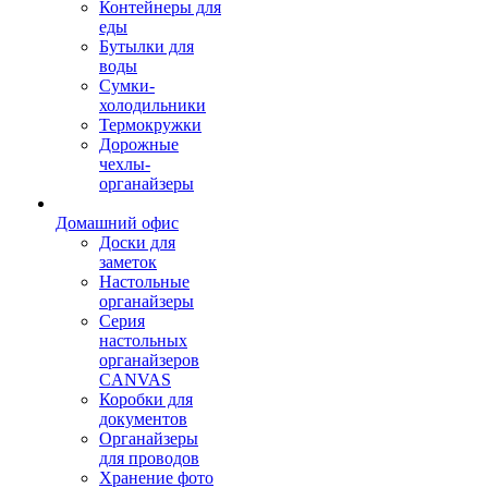
Контейнеры для
еды
Бутылки для
воды
Сумки-
холодильники
Термокружки
Дорожные
чехлы-
органайзеры
Домашний офис
Доски для
заметок
Настольные
органайзеры
Серия
настольных
органайзеров
CANVAS
Коробки для
документов
Органайзеры
для проводов
Хранение фото