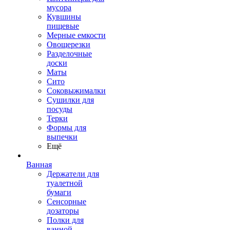
мусора
Кувшины
пищевые
Мерные емкости
Овощерезки
Разделочные
доски
Маты
Сито
Соковыжималки
Сушилки для
посуды
Терки
Формы для
выпечки
Ещё
Ванная
Держатели для
туалетной
бумаги
Сенсорные
дозаторы
Полки для
ванной