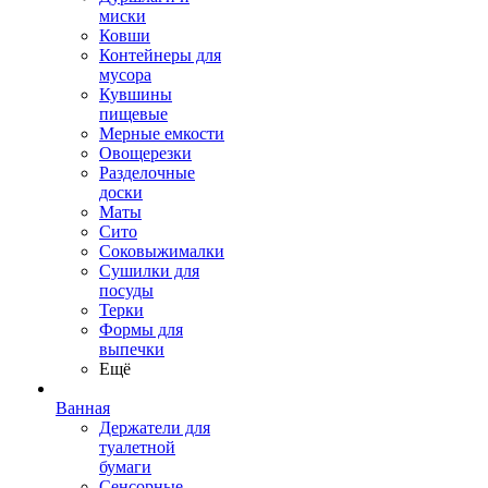
миски
Ковши
Контейнеры для
мусора
Кувшины
пищевые
Мерные емкости
Овощерезки
Разделочные
доски
Маты
Сито
Соковыжималки
Сушилки для
посуды
Терки
Формы для
выпечки
Ещё
Ванная
Держатели для
туалетной
бумаги
Сенсорные