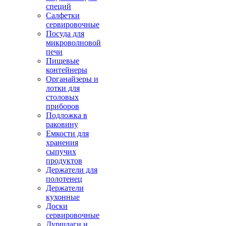
специй
Салфетки
сервировочные
Посуда для
микроволновой
печи
Пищевые
контейнеры
Органайзеры и
лотки для
столовых
приборов
Подложка в
раковину
Емкости для
хранения
сыпучих
продуктов
Держатели для
полотенец
Держатели
кухонные
Доски
сервировочные
Дуршлаги и