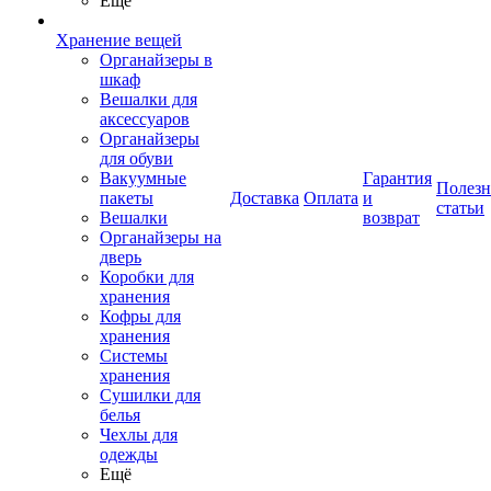
Ещё
Хранение вещей
Органайзеры в
шкаф
Вешалки для
аксессуаров
Органайзеры
для обуви
Вакуумные
Гарантия
Полез
пакеты
Доставка
Оплата
и
статьи
Вешалки
возврат
Органайзеры на
дверь
Коробки для
хранения
Кофры для
хранения
Системы
хранения
Сушилки для
белья
Чехлы для
одежды
Ещё