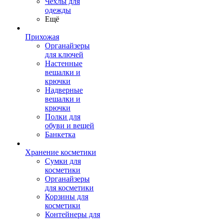
Чехлы для
одежды
Ещё
Прихожая
Органайзеры
для ключей
Настенные
вешалки и
крючки
Надверные
вешалки и
крючки
Полки для
обуви и вещей
Банкетка
Хранение косметики
Сумки для
косметики
Органайзеры
для косметики
Корзины для
косметики
Контейнеры для