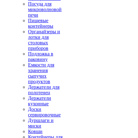
Посуда для
микроволновой
печи
Пищевые
контейнеры
Органайзеры и
лотки для
столовых
приборов
Подложка в
раковину
Емкости для
хранения
сыпучих
продуктов
Держатели для
полотенец
Держатели
кухонные
Доски
сервировочные
Дуршлаги и
миски
Ковши
Контейнеры для