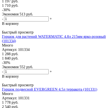
1 197
руб.
1 710
руб.
-
30
%
Экономия
513
руб.
-
+
В корзину
Быстрый просмотр
Горшок для растений WATERMATIC 4.8л 215мм ярко-розовый
(101334)
Много
Артикул: 101334
1 288
руб.
1 840
руб.
-
30
%
Экономия
552
руб.
-
+
В корзину
Быстрый просмотр
Горшок подвесной EVERGREEN 4.5л терракота (101331)
Много
Артикул: 101331
1 778
руб.
2 540
руб.