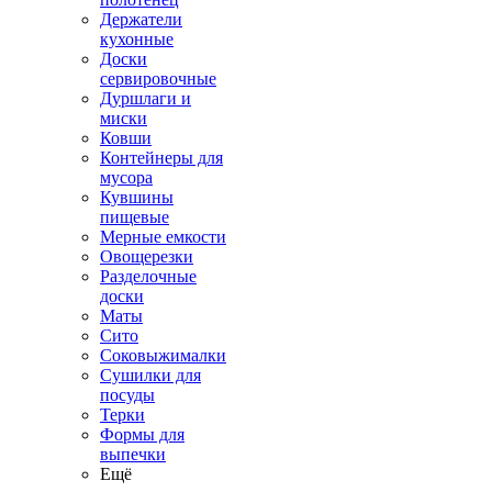
Держатели
кухонные
Доски
сервировочные
Дуршлаги и
миски
Ковши
Контейнеры для
мусора
Кувшины
пищевые
Мерные емкости
Овощерезки
Разделочные
доски
Маты
Сито
Соковыжималки
Сушилки для
посуды
Терки
Формы для
выпечки
Ещё