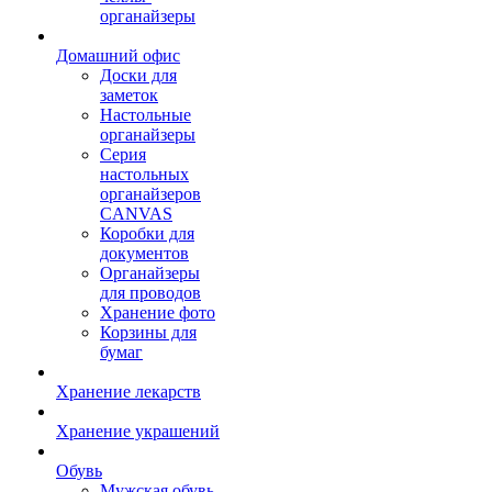
органайзеры
Домашний офис
Доски для
заметок
Настольные
органайзеры
Серия
настольных
органайзеров
CANVAS
Коробки для
документов
Органайзеры
для проводов
Хранение фото
Корзины для
бумаг
Хранение лекарств
Хранение украшений
Обувь
Мужская обувь