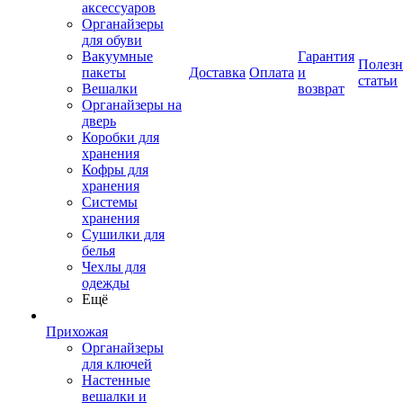
аксессуаров
Органайзеры
для обуви
Вакуумные
Гарантия
Полез
пакеты
Доставка
Оплата
и
статьи
Вешалки
возврат
Органайзеры на
дверь
Коробки для
хранения
Кофры для
хранения
Системы
хранения
Сушилки для
белья
Чехлы для
одежды
Ещё
Прихожая
Органайзеры
для ключей
Настенные
вешалки и