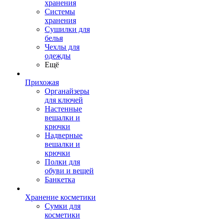
хранения
Системы
хранения
Сушилки для
белья
Чехлы для
одежды
Ещё
Прихожая
Органайзеры
для ключей
Настенные
вешалки и
крючки
Надверные
вешалки и
крючки
Полки для
обуви и вещей
Банкетка
Хранение косметики
Сумки для
косметики