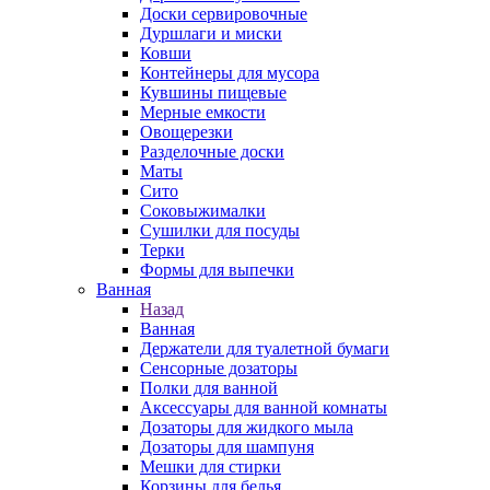
Доски сервировочные
Дуршлаги и миски
Ковши
Контейнеры для мусора
Кувшины пищевые
Мерные емкости
Овощерезки
Разделочные доски
Маты
Сито
Соковыжималки
Сушилки для посуды
Терки
Формы для выпечки
Ванная
Назад
Ванная
Держатели для туалетной бумаги
Сенсорные дозаторы
Полки для ванной
Аксессуары для ванной комнаты
Дозаторы для жидкого мыла
Дозаторы для шампуня
Мешки для стирки
Корзины для белья