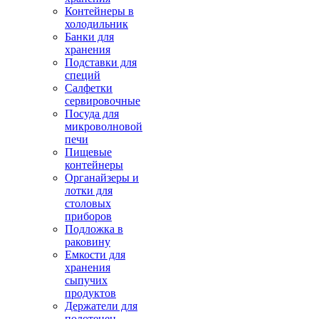
Контейнеры в
холодильник
Банки для
хранения
Подставки для
специй
Салфетки
сервировочные
Посуда для
микроволновой
печи
Пищевые
контейнеры
Органайзеры и
лотки для
столовых
приборов
Подложка в
раковину
Емкости для
хранения
сыпучих
продуктов
Держатели для
полотенец