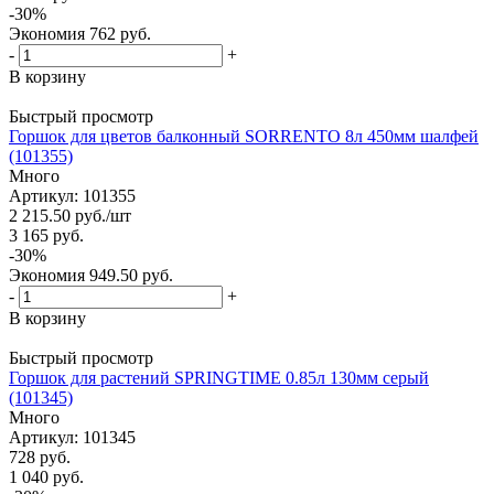
-
30
%
Экономия
762
руб.
-
+
В корзину
Быстрый просмотр
Горшок для цветов балконный SORRENTO 8л 450мм шалфей
(101355)
Много
Артикул: 101355
2 215.50
руб.
/шт
3 165
руб.
-
30
%
Экономия
949.50
руб.
-
+
В корзину
Быстрый просмотр
Горшок для растений SPRINGTIME 0.85л 130мм серый
(101345)
Много
Артикул: 101345
728
руб.
1 040
руб.