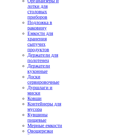
Органайзеры и
лотки для
столовых
приборов
Подложка в
раковину
Емкости для
хранения
сыпучих
продуктов
Держатели для
полотенец
Держатели
кухонные
Доски
сервировочные
Дуршлаги и
миски
Ковши
Контейнеры для
мусора
Кувшины
пищевые
Мерные емкости
Овощерезки