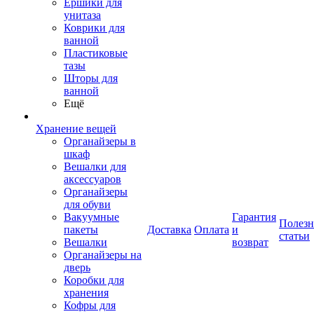
Ершики для
унитаза
Коврики для
ванной
Пластиковые
тазы
Шторы для
ванной
Ещё
Хранение вещей
Органайзеры в
шкаф
Вешалки для
аксессуаров
Органайзеры
для обуви
Вакуумные
Гарантия
Полез
пакеты
Доставка
Оплата
и
статьи
Вешалки
возврат
Органайзеры на
дверь
Коробки для
хранения
Кофры для