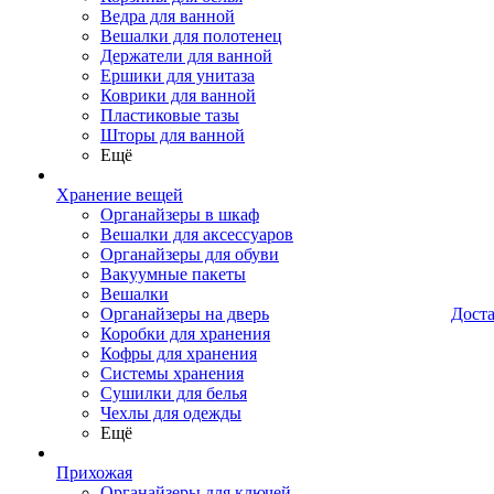
Ведра для ванной
Вешалки для полотенец
Держатели для ванной
Ершики для унитаза
Коврики для ванной
Пластиковые тазы
Шторы для ванной
Ещё
Хранение вещей
Органайзеры в шкаф
Вешалки для аксессуаров
Органайзеры для обуви
Вакуумные пакеты
Вешалки
Органайзеры на дверь
Дост
Коробки для хранения
Кофры для хранения
Системы хранения
Сушилки для белья
Чехлы для одежды
Ещё
Прихожая
Органайзеры для ключей