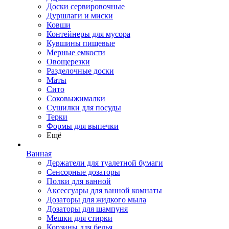
Доски сервировочные
Дуршлаги и миски
Ковши
Контейнеры для мусора
Кувшины пищевые
Мерные емкости
Овощерезки
Разделочные доски
Маты
Сито
Соковыжималки
Сушилки для посуды
Терки
Формы для выпечки
Ещё
Ванная
Держатели для туалетной бумаги
Сенсорные дозаторы
Полки для ванной
Аксессуары для ванной комнаты
Дозаторы для жидкого мыла
Дозаторы для шампуня
Мешки для стирки
Корзины для белья