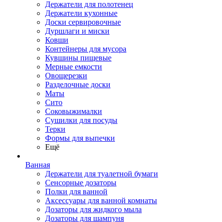
Держатели для полотенец
Держатели кухонные
Доски сервировочные
Дуршлаги и миски
Ковши
Контейнеры для мусора
Кувшины пищевые
Мерные емкости
Овощерезки
Разделочные доски
Маты
Сито
Соковыжималки
Сушилки для посуды
Терки
Формы для выпечки
Ещё
Ванная
Держатели для туалетной бумаги
Сенсорные дозаторы
Полки для ванной
Аксессуары для ванной комнаты
Дозаторы для жидкого мыла
Дозаторы для шампуня