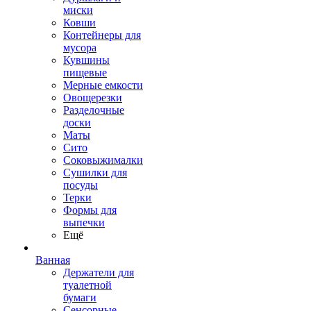
миски
Ковши
Контейнеры для
мусора
Кувшины
пищевые
Мерные емкости
Овощерезки
Разделочные
доски
Маты
Сито
Соковыжималки
Сушилки для
посуды
Терки
Формы для
выпечки
Ещё
Ванная
Держатели для
туалетной
бумаги
Сенсорные