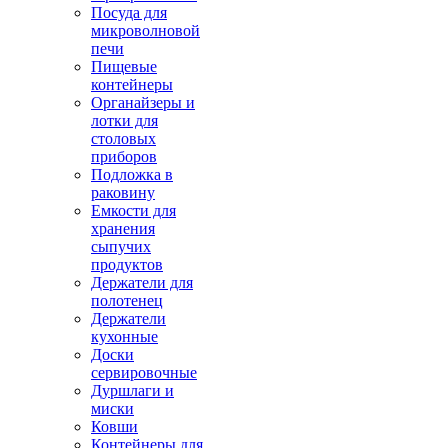
Посуда для
микроволновой
печи
Пищевые
контейнеры
Органайзеры и
лотки для
столовых
приборов
Подложка в
раковину
Емкости для
хранения
сыпучих
продуктов
Держатели для
полотенец
Держатели
кухонные
Доски
сервировочные
Дуршлаги и
миски
Ковши
Контейнеры для