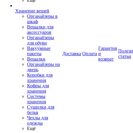
Ещё
Хранение вещей
Органайзеры в
шкаф
Вешалки для
аксессуаров
Органайзеры
для обуви
Вакуумные
Гарантия
Полез
пакеты
Доставка
Оплата
и
статьи
Вешалки
возврат
Органайзеры на
дверь
Коробки для
хранения
Кофры для
хранения
Системы
хранения
Сушилки для
белья
Чехлы для
одежды
Ещё