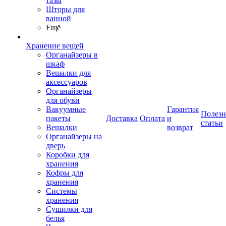
тазы
Шторы для
ванной
Ещё
Хранение вещей
Органайзеры в
шкаф
Вешалки для
аксессуаров
Органайзеры
для обуви
Вакуумные
Гарантия
Полез
пакеты
Доставка
Оплата
и
статьи
Вешалки
возврат
Органайзеры на
дверь
Коробки для
хранения
Кофры для
хранения
Системы
хранения
Сушилки для
белья