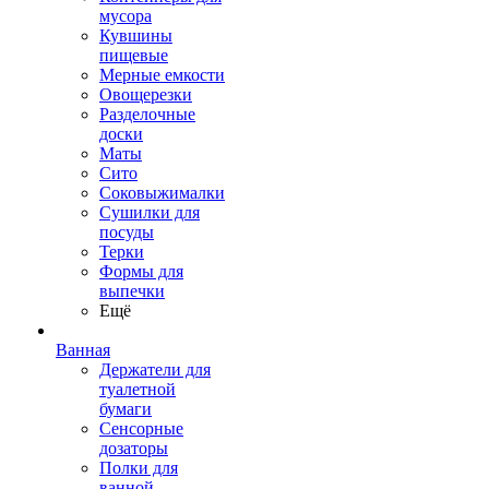
мусора
Кувшины
пищевые
Мерные емкости
Овощерезки
Разделочные
доски
Маты
Сито
Соковыжималки
Сушилки для
посуды
Терки
Формы для
выпечки
Ещё
Ванная
Держатели для
туалетной
бумаги
Сенсорные
дозаторы
Полки для
ванной