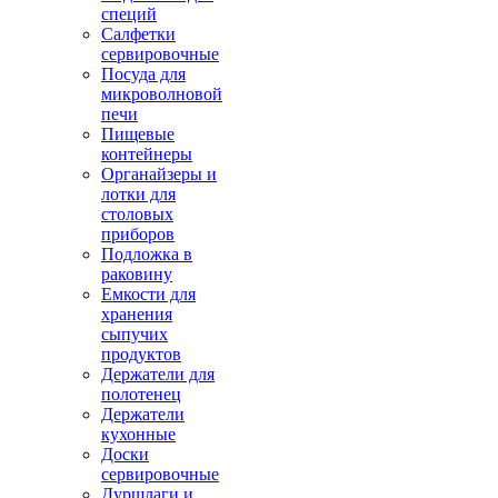
специй
Салфетки
сервировочные
Посуда для
микроволновой
печи
Пищевые
контейнеры
Органайзеры и
лотки для
столовых
приборов
Подложка в
раковину
Емкости для
хранения
сыпучих
продуктов
Держатели для
полотенец
Держатели
кухонные
Доски
сервировочные
Дуршлаги и