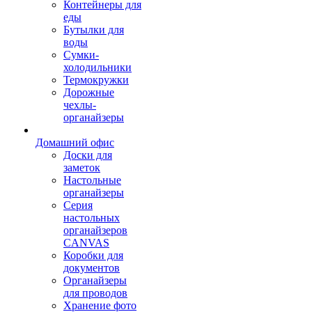
Контейнеры для
еды
Бутылки для
воды
Сумки-
холодильники
Термокружки
Дорожные
чехлы-
органайзеры
Домашний офис
Доски для
заметок
Настольные
органайзеры
Серия
настольных
органайзеров
CANVAS
Коробки для
документов
Органайзеры
для проводов
Хранение фото