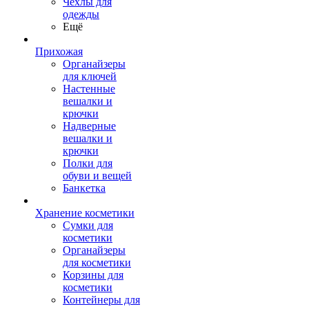
Чехлы для
одежды
Ещё
Прихожая
Органайзеры
для ключей
Настенные
вешалки и
крючки
Надверные
вешалки и
крючки
Полки для
обуви и вещей
Банкетка
Хранение косметики
Сумки для
косметики
Органайзеры
для косметики
Корзины для
косметики
Контейнеры для