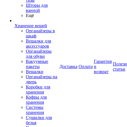
тазы
Шторы для
ванной
Ещё
Хранение вещей
Органайзеры в
шкаф
Вешалки для
аксессуаров
Органайзеры
для обуви
Вакуумные
Гарантия
Полез
пакеты
Доставка
Оплата
и
статьи
Вешалки
возврат
Органайзеры на
дверь
Коробки для
хранения
Кофры для
хранения
Системы
хранения
Сушилки для
белья