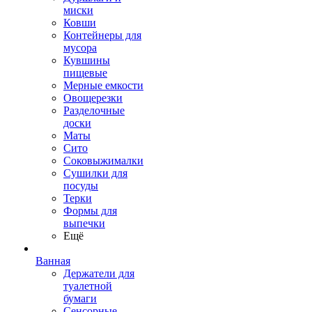
миски
Ковши
Контейнеры для
мусора
Кувшины
пищевые
Мерные емкости
Овощерезки
Разделочные
доски
Маты
Сито
Соковыжималки
Сушилки для
посуды
Терки
Формы для
выпечки
Ещё
Ванная
Держатели для
туалетной
бумаги
Сенсорные