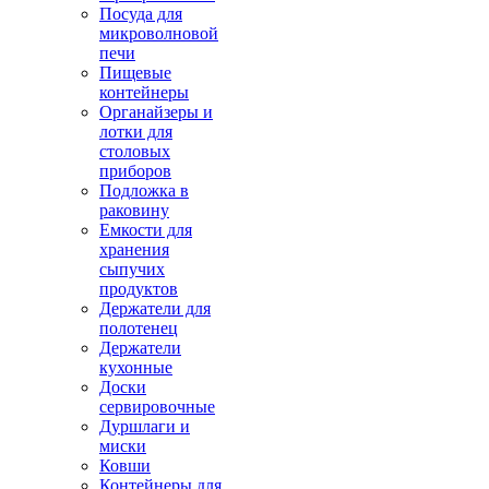
Посуда для
микроволновой
печи
Пищевые
контейнеры
Органайзеры и
лотки для
столовых
приборов
Подложка в
раковину
Емкости для
хранения
сыпучих
продуктов
Держатели для
полотенец
Держатели
кухонные
Доски
сервировочные
Дуршлаги и
миски
Ковши
Контейнеры для