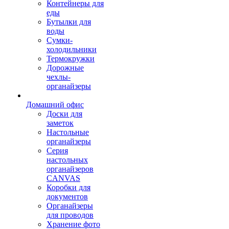
Контейнеры для
еды
Бутылки для
воды
Сумки-
холодильники
Термокружки
Дорожные
чехлы-
органайзеры
Домашний офис
Доски для
заметок
Настольные
органайзеры
Серия
настольных
органайзеров
CANVAS
Коробки для
документов
Органайзеры
для проводов
Хранение фото