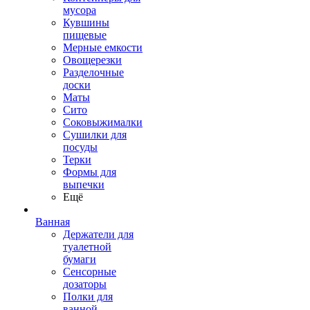
мусора
Кувшины
пищевые
Мерные емкости
Овощерезки
Разделочные
доски
Маты
Сито
Соковыжималки
Сушилки для
посуды
Терки
Формы для
выпечки
Ещё
Ванная
Держатели для
туалетной
бумаги
Сенсорные
дозаторы
Полки для
ванной