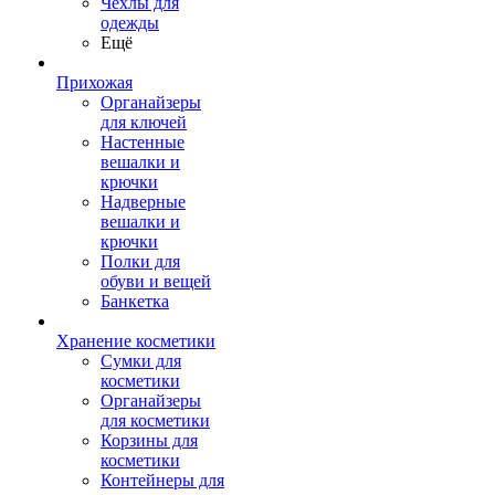
Чехлы для
одежды
Ещё
Прихожая
Органайзеры
для ключей
Настенные
вешалки и
крючки
Надверные
вешалки и
крючки
Полки для
обуви и вещей
Банкетка
Хранение косметики
Сумки для
косметики
Органайзеры
для косметики
Корзины для
косметики
Контейнеры для