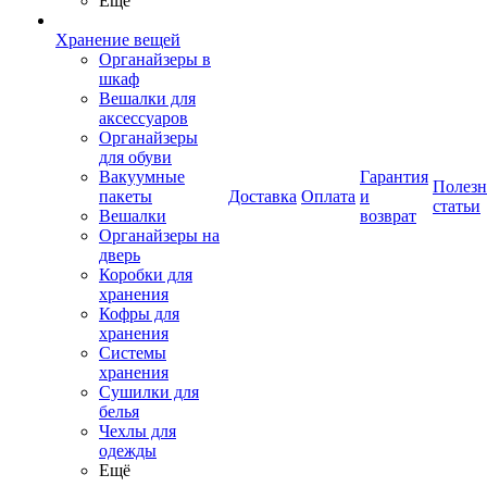
Ещё
Хранение вещей
Органайзеры в
шкаф
Вешалки для
аксессуаров
Органайзеры
для обуви
Вакуумные
Гарантия
Полез
пакеты
Доставка
Оплата
и
статьи
Вешалки
возврат
Органайзеры на
дверь
Коробки для
хранения
Кофры для
хранения
Системы
хранения
Сушилки для
белья
Чехлы для
одежды
Ещё