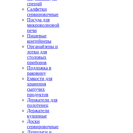
специй
Салфетки
сервировочные
Посуда для
микроволновой
печи
Пищевые
контейнеры
Органайзеры и
лотки для
столовых
приборов
Подложка в
раковину
Емкости для
хранения
сыпучих
продуктов
Держатели для
полотенец
Держатели
кухонные
Доски
сервировочные
Дуршлаги и