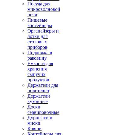
Посуда для
микроволновой
печи
Пищевые
контейнеры
Органайзеры и
лотки для
столовых
приборов
Подложка в
раковину
Емкости для
хранения
сыпучих
продуктов
Держатели для
полотенец
Держатели
кухонные
Доски
сервировочные
Дуршлаги и
миски
Ковши
Контейнеры для