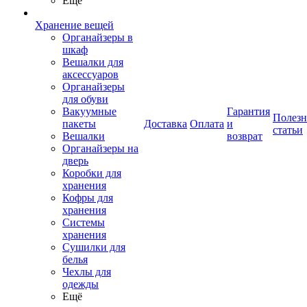
Ещё
Хранение вещей
Органайзеры в
шкаф
Вешалки для
аксессуаров
Органайзеры
для обуви
Вакуумные
Гарантия
Полез
пакеты
Доставка
Оплата
и
статьи
Вешалки
возврат
Органайзеры на
дверь
Коробки для
хранения
Кофры для
хранения
Системы
хранения
Сушилки для
белья
Чехлы для
одежды
Ещё