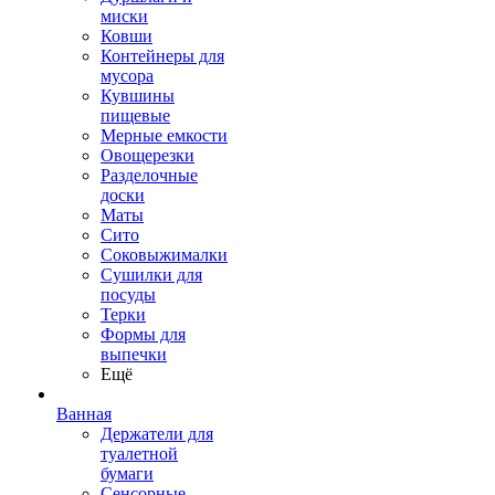
миски
Ковши
Контейнеры для
мусора
Кувшины
пищевые
Мерные емкости
Овощерезки
Разделочные
доски
Маты
Сито
Соковыжималки
Сушилки для
посуды
Терки
Формы для
выпечки
Ещё
Ванная
Держатели для
туалетной
бумаги
Сенсорные