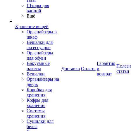
тазы
Шторы для
ванной
Ещё
Хранение вещей
Органайзеры в
шкаф
Вешалки для
аксессуаров
Органайзеры
для обуви
Вакуумные
Гарантия
Полез
пакеты
Доставка
Оплата
и
статьи
Вешалки
возврат
Органайзеры на
дверь
Коробки для
хранения
Кофры для
хранения
Системы
хранения
Сушилки для
белья