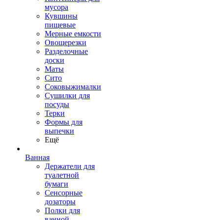
мусора
Кувшины
пищевые
Мерные емкости
Овощерезки
Разделочные
доски
Маты
Сито
Соковыжималки
Сушилки для
посуды
Терки
Формы для
выпечки
Ещё
Ванная
Держатели для
туалетной
бумаги
Сенсорные
дозаторы
Полки для
ванной