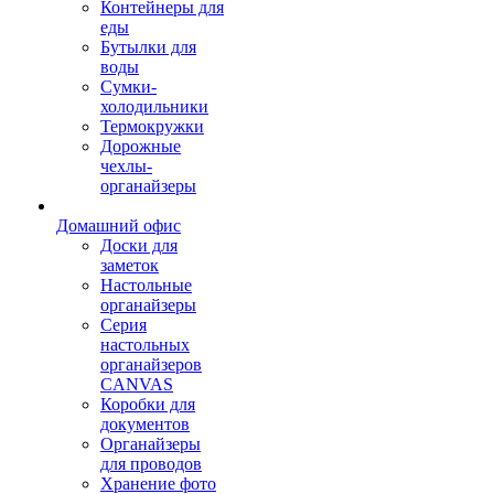
Контейнеры для
еды
Бутылки для
воды
Сумки-
холодильники
Термокружки
Дорожные
чехлы-
органайзеры
Домашний офис
Доски для
заметок
Настольные
органайзеры
Серия
настольных
органайзеров
CANVAS
Коробки для
документов
Органайзеры
для проводов
Хранение фото