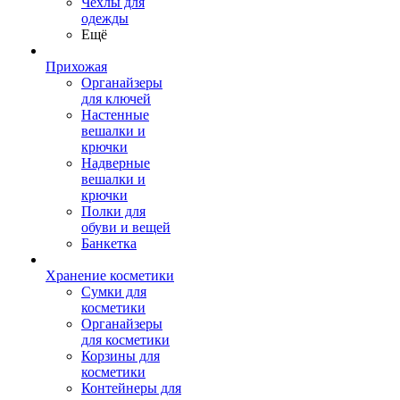
Чехлы для
одежды
Ещё
Прихожая
Органайзеры
для ключей
Настенные
вешалки и
крючки
Надверные
вешалки и
крючки
Полки для
обуви и вещей
Банкетка
Хранение косметики
Сумки для
косметики
Органайзеры
для косметики
Корзины для
косметики
Контейнеры для