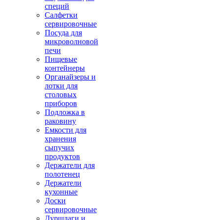
специй
Салфетки
сервировочные
Посуда для
микроволновой
печи
Пищевые
контейнеры
Органайзеры и
лотки для
столовых
приборов
Подложка в
раковину
Емкости для
хранения
сыпучих
продуктов
Держатели для
полотенец
Держатели
кухонные
Доски
сервировочные
Дуршлаги и