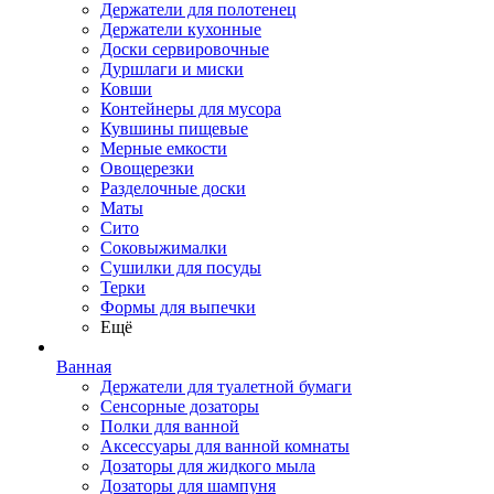
Держатели для полотенец
Держатели кухонные
Доски сервировочные
Дуршлаги и миски
Ковши
Контейнеры для мусора
Кувшины пищевые
Мерные емкости
Овощерезки
Разделочные доски
Маты
Сито
Соковыжималки
Сушилки для посуды
Терки
Формы для выпечки
Ещё
Ванная
Держатели для туалетной бумаги
Сенсорные дозаторы
Полки для ванной
Аксессуары для ванной комнаты
Дозаторы для жидкого мыла
Дозаторы для шампуня