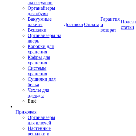
аксессуаров
Органайзеры
для обуви
Вакуумные
Гарантия
Полез
пакеты
Доставка
Оплата
и
статьи
Вешалки
возврат
Органайзеры на
дверь
Коробки для
хранения
Кофры для
хранения
Системы
хранения
Сушилки для
белья
Чехлы для
одежды
Ещё
Прихожая
Органайзеры
для ключей
Настенные
вешалки и