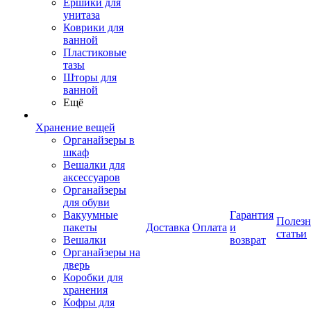
Ершики для
унитаза
Коврики для
ванной
Пластиковые
тазы
Шторы для
ванной
Ещё
Хранение вещей
Органайзеры в
шкаф
Вешалки для
аксессуаров
Органайзеры
для обуви
Вакуумные
Гарантия
Полез
пакеты
Доставка
Оплата
и
статьи
Вешалки
возврат
Органайзеры на
дверь
Коробки для
хранения
Кофры для