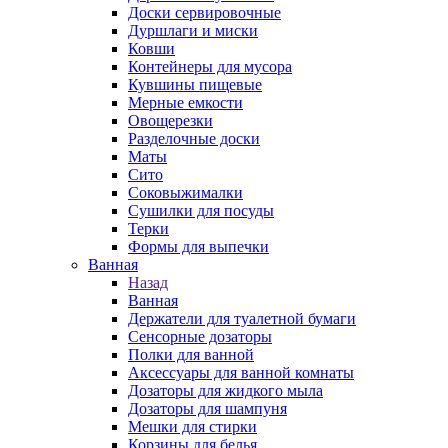
Доски сервировочные
Дуршлаги и миски
Ковши
Контейнеры для мусора
Кувшины пищевые
Мерные емкости
Овощерезки
Разделочные доски
Маты
Сито
Соковыжималки
Сушилки для посуды
Терки
Формы для выпечки
Ванная
Назад
Ванная
Держатели для туалетной бумаги
Сенсорные дозаторы
Полки для ванной
Аксессуары для ванной комнаты
Дозаторы для жидкого мыла
Дозаторы для шампуня
Мешки для стирки
Корзины для белья