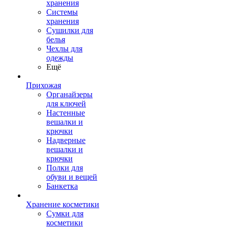
хранения
Системы
хранения
Сушилки для
белья
Чехлы для
одежды
Ещё
Прихожая
Органайзеры
для ключей
Настенные
вешалки и
крючки
Надверные
вешалки и
крючки
Полки для
обуви и вещей
Банкетка
Хранение косметики
Сумки для
косметики