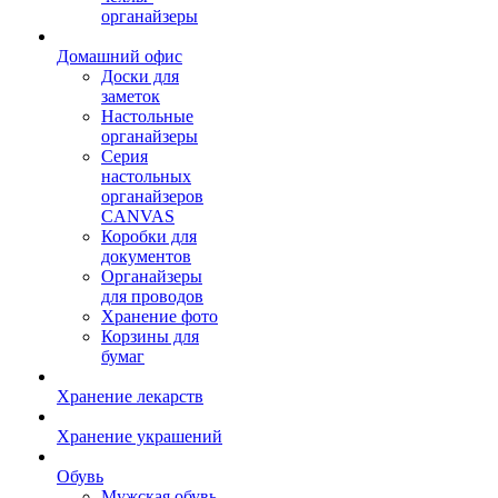
органайзеры
Домашний офис
Доски для
заметок
Настольные
органайзеры
Серия
настольных
органайзеров
CANVAS
Коробки для
документов
Органайзеры
для проводов
Хранение фото
Корзины для
бумаг
Хранение лекарств
Хранение украшений
Обувь
Мужская обувь