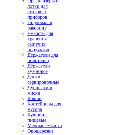
Органайзеры и
лотки для
столовых
приборов
Подложка в
раковину
Емкости для
хранения
сыпучих
продуктов
Держатели для
полотенец
Держатели
кухонные
Доски
сервировочные
Дуршлаги и
миски
Ковши
Контейнеры для
мусора
Кувшины
пищевые
Мерные емкости
Овощерезки