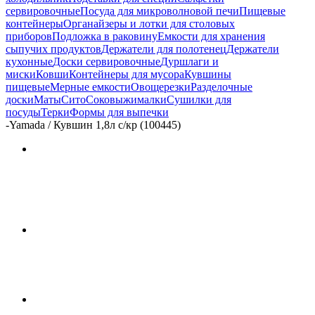
сервировочные
Посуда для микроволновой печи
Пищевые
контейнеры
Органайзеры и лотки для столовых
приборов
Подложка в раковину
Емкости для хранения
сыпучих продуктов
Держатели для полотенец
Держатели
кухонные
Доски сервировочные
Дуршлаги и
миски
Ковши
Контейнеры для мусора
Кувшины
пищевые
Мерные емкости
Овощерезки
Разделочные
доски
Маты
Сито
Соковыжималки
Сушилки для
посуды
Терки
Формы для выпечки
-
Yamada / Кувшин 1,8л с/кр (100445)