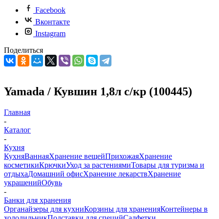
Facebook
Вконтакте
Instagram
Поделиться
Yamada / Кувшин 1,8л с/кр (100445)
Главная
-
Каталог
-
Кухня
Кухня
Ванная
Хранение вещей
Прихожая
Хранение
косметики
Крючки
Уход за растениями
Товары для туризма и
отдыха
Домашний офис
Хранение лекарств
Хранение
украшений
Обувь
-
Банки для хранения
Органайзеры для кухни
Корзины для хранения
Контейнеры в
холодильник
Подставки для специй
Салфетки