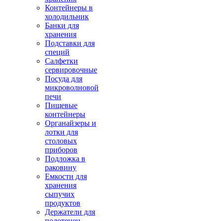
Контейнеры в
холодильник
Банки для
хранения
Подставки для
специй
Салфетки
сервировочные
Посуда для
микроволновой
печи
Пищевые
контейнеры
Органайзеры и
лотки для
столовых
приборов
Подложка в
раковину
Емкости для
хранения
сыпучих
продуктов
Держатели для
полотенец