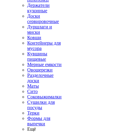
Держатели
кухонные
Доски
сервировочные
Дуршлаги и
миски
Ковши
Контейнеры для
мусора
Кувшины
пищевые
Мерные емкости
Овощерезки
Разделочные
доски
Маты
Сито
Соковыжималки
Сушилки для
посуды
Терки
Формы для
выпечки
Ещё