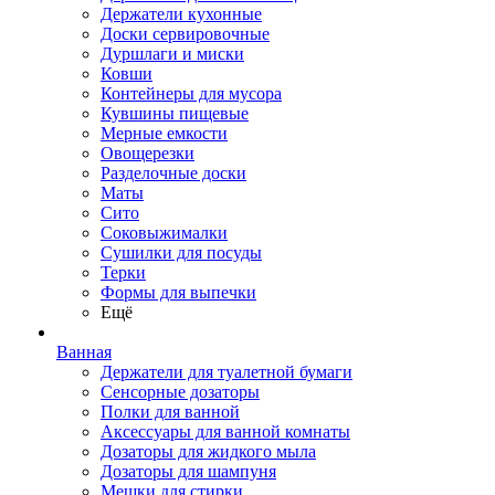
Держатели кухонные
Доски сервировочные
Дуршлаги и миски
Ковши
Контейнеры для мусора
Кувшины пищевые
Мерные емкости
Овощерезки
Разделочные доски
Маты
Сито
Соковыжималки
Сушилки для посуды
Терки
Формы для выпечки
Ещё
Ванная
Держатели для туалетной бумаги
Сенсорные дозаторы
Полки для ванной
Аксессуары для ванной комнаты
Дозаторы для жидкого мыла
Дозаторы для шампуня
Мешки для стирки