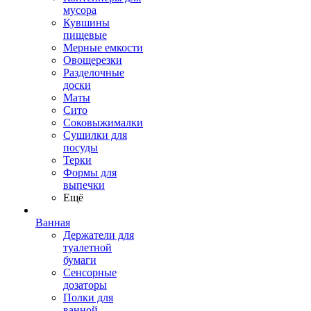
мусора
Кувшины
пищевые
Мерные емкости
Овощерезки
Разделочные
доски
Маты
Сито
Соковыжималки
Сушилки для
посуды
Терки
Формы для
выпечки
Ещё
Ванная
Держатели для
туалетной
бумаги
Сенсорные
дозаторы
Полки для
ванной