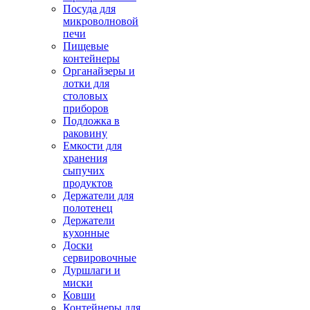
Посуда для
микроволновой
печи
Пищевые
контейнеры
Органайзеры и
лотки для
столовых
приборов
Подложка в
раковину
Емкости для
хранения
сыпучих
продуктов
Держатели для
полотенец
Держатели
кухонные
Доски
сервировочные
Дуршлаги и
миски
Ковши
Контейнеры для