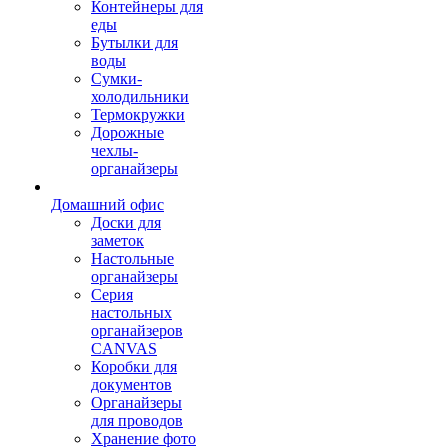
Контейнеры для
еды
Бутылки для
воды
Сумки-
холодильники
Термокружки
Дорожные
чехлы-
органайзеры
Домашний офис
Доски для
заметок
Настольные
органайзеры
Серия
настольных
органайзеров
CANVAS
Коробки для
документов
Органайзеры
для проводов
Хранение фото