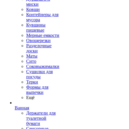
миски
Ковши
Контейнеры для
мусора
Кувшины
пищевые
Мерные емкости
Овощерезки
Разделочные
доски
Маты
Сито
Соковыжималки
Сушилки для
посуды
Терки
Формы для
выпечки
Ещё
Ванная
Держатели для
туалетной
бумаги
Сенсорные