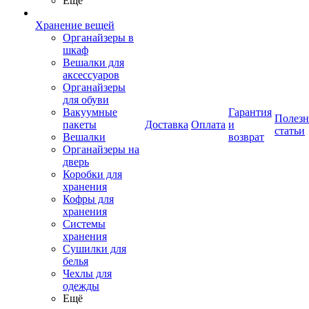
Ещё
Хранение вещей
Органайзеры в
шкаф
Вешалки для
аксессуаров
Органайзеры
для обуви
Вакуумные
Гарантия
Полез
пакеты
Доставка
Оплата
и
статьи
Вешалки
возврат
Органайзеры на
дверь
Коробки для
хранения
Кофры для
хранения
Системы
хранения
Сушилки для
белья
Чехлы для
одежды
Ещё