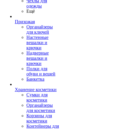
Чехлы для
одежды
Ещё
Прихожая
Органайзеры
для ключей
Настенные
вешалки и
крючки
Надверные
вешалки и
крючки
Полки для
обуви и вещей
Банкетка
Хранение косметики
Сумки для
косметики
Органайзеры
для косметики
Корзины для
косметики
Контейнеры для