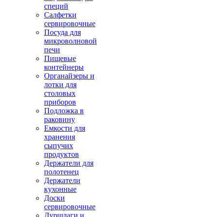
специй
Салфетки
сервировочные
Посуда для
микроволновой
печи
Пищевые
контейнеры
Органайзеры и
лотки для
столовых
приборов
Подложка в
раковину
Емкости для
хранения
сыпучих
продуктов
Держатели для
полотенец
Держатели
кухонные
Доски
сервировочные
Дуршлаги и