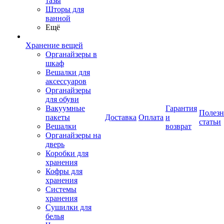
тазы
Шторы для
ванной
Ещё
Хранение вещей
Органайзеры в
шкаф
Вешалки для
аксессуаров
Органайзеры
для обуви
Вакуумные
Гарантия
Полез
пакеты
Доставка
Оплата
и
статьи
Вешалки
возврат
Органайзеры на
дверь
Коробки для
хранения
Кофры для
хранения
Системы
хранения
Сушилки для
белья