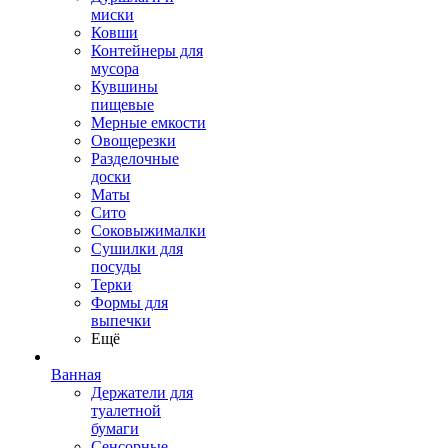
миски
Ковши
Контейнеры для
мусора
Кувшины
пищевые
Мерные емкости
Овощерезки
Разделочные
доски
Маты
Сито
Соковыжималки
Сушилки для
посуды
Терки
Формы для
выпечки
Ещё
Ванная
Держатели для
туалетной
бумаги
Сенсорные