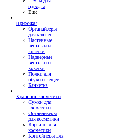
Чехлы для
одежды
Ещё
Прихожая
Органайзеры
для ключей
Настенные
вешалки и
крючки
Надверные
вешалки и
крючки
Полки для
обуви и вещей
Банкетка
Хранение косметики
Сумки для
косметики
Органайзеры
для косметики
Корзины для
косметики
Контейнеры для