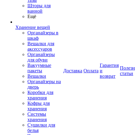
тазы
Шторы для
ванной
Ещё
Хранение вещей
Органайзеры в
шкаф
Вешалки для
аксессуаров
Органайзеры
для обуви
Вакуумные
Гарантия
Полез
пакеты
Доставка
Оплата
и
статьи
Вешалки
возврат
Органайзеры на
дверь
Коробки для
хранения
Кофры для
хранения
Системы
хранения
Сушилки для
белья