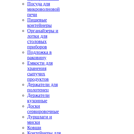
Посуда для
микроволновой
печи
Пищевые
контейнеры
Органайзеры и
лотки для
столовых
приборов
Подложка в
раковину
Емкости для
хранения
сыпучих
продуктов
Держатели для
полотенец
Держатели
кухонные
Доски
сервировочные
Дуршлаги и
миски
Ковши
Контейнеры для