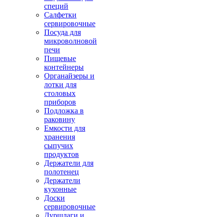
специй
Салфетки
сервировочные
Посуда для
микроволновой
печи
Пищевые
контейнеры
Органайзеры и
лотки для
столовых
приборов
Подложка в
раковину
Емкости для
хранения
сыпучих
продуктов
Держатели для
полотенец
Держатели
кухонные
Доски
сервировочные
Дуршлаги и