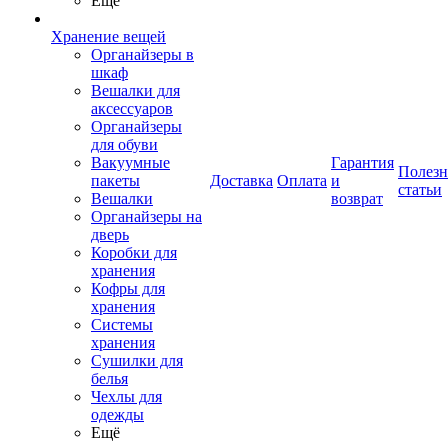
Ещё
Хранение вещей
Органайзеры в
шкаф
Вешалки для
аксессуаров
Органайзеры
для обуви
Вакуумные
Гарантия
Полез
пакеты
Доставка
Оплата
и
статьи
Вешалки
возврат
Органайзеры на
дверь
Коробки для
хранения
Кофры для
хранения
Системы
хранения
Сушилки для
белья
Чехлы для
одежды
Ещё