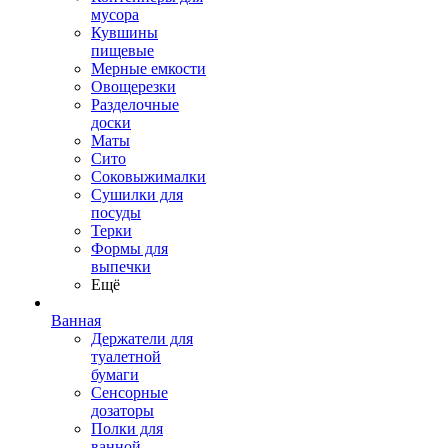
мусора
Кувшины
пищевые
Мерные емкости
Овощерезки
Разделочные
доски
Маты
Сито
Соковыжималки
Сушилки для
посуды
Терки
Формы для
выпечки
Ещё
Ванная
Держатели для
туалетной
бумаги
Сенсорные
дозаторы
Полки для
ванной