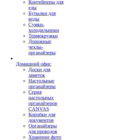
Контейнеры для
еды
Бутылки для
воды
Сумки-
холодильники
Термокружки
Дорожные
чехлы-
органайзеры
Домашний офис
Доски для
заметок
Настольные
органайзеры
Серия
настольных
органайзеров
CANVAS
Коробки для
документов
Органайзеры
для проводов
Хранение фото