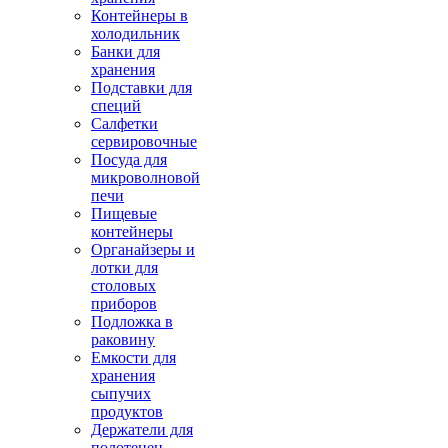
Контейнеры в
холодильник
Банки для
хранения
Подставки для
специй
Салфетки
сервировочные
Посуда для
микроволновой
печи
Пищевые
контейнеры
Органайзеры и
лотки для
столовых
приборов
Подложка в
раковину
Емкости для
хранения
сыпучих
продуктов
Держатели для
полотенец