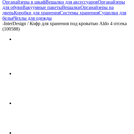
Органайзеры в шкаф
Вешалки для аксессуаров
Органайзеры
для обуви
Вакуумные пакеты
Вешалки
Органайзеры на
дверь
Коробки для хранения
Системы хранения
Сушилки для
белья
Чехлы для одежды
-
InterDesign / Кофр для хранения под кроватью Aldo 4 отсека
(100588)