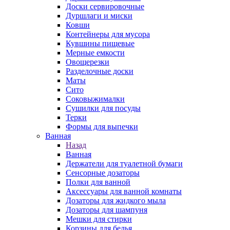
Доски сервировочные
Дуршлаги и миски
Ковши
Контейнеры для мусора
Кувшины пищевые
Мерные емкости
Овощерезки
Разделочные доски
Маты
Сито
Соковыжималки
Сушилки для посуды
Терки
Формы для выпечки
Ванная
Назад
Ванная
Держатели для туалетной бумаги
Сенсорные дозаторы
Полки для ванной
Аксессуары для ванной комнаты
Дозаторы для жидкого мыла
Дозаторы для шампуня
Мешки для стирки
Корзины для белья