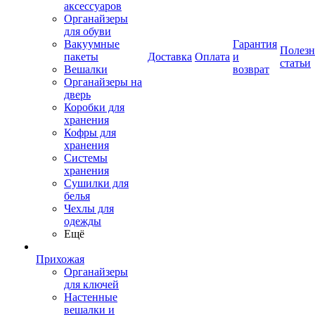
аксессуаров
Органайзеры
для обуви
Вакуумные
Гарантия
Полез
пакеты
Доставка
Оплата
и
статьи
Вешалки
возврат
Органайзеры на
дверь
Коробки для
хранения
Кофры для
хранения
Системы
хранения
Сушилки для
белья
Чехлы для
одежды
Ещё
Прихожая
Органайзеры
для ключей
Настенные
вешалки и