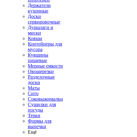
Держатели
кухонные
Доски
сервировочные
Дуршлаги и
миски
Ковши
Контейнеры для
мусора
Кувшины
пищевые
Мерные емкости
Овощерезки
Разделочные
доски
Маты
Сито
Соковыжималки
Сушилки для
посуды
Терки
Формы для
выпечки
Ещё