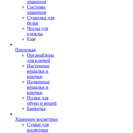
хранения
Системы
хранения
Сушилки для
белья
Чехлы для
одежды
Ещё
Прихожая
Органайзеры
для ключей
Настенные
вешалки и
крючки
Надверные
вешалки и
крючки
Полки для
обуви и вещей
Банкетка
Хранение косметики
Сумки для
косметики