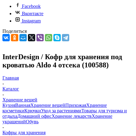
Facebook
Вконтакте
Instagram
Поделиться
InterDesign / Кофр для хранения под
кроватью Aldo 4 отсека (100588)
Главная
-
Каталог
-
Хранение вещей
Кухня
Ванная
Хранение вещей
Прихожая
Хранение
косметики
Крючки
Уход за растениями
Товары для туризма и
отдыха
Домашний офис
Хранение лекарств
Хранение
украшений
Обувь
-
Кофры для хранения