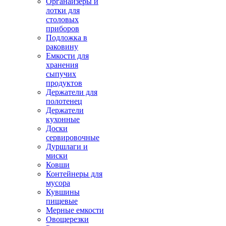
Органайзеры и
лотки для
столовых
приборов
Подложка в
раковину
Емкости для
хранения
сыпучих
продуктов
Держатели для
полотенец
Держатели
кухонные
Доски
сервировочные
Дуршлаги и
миски
Ковши
Контейнеры для
мусора
Кувшины
пищевые
Мерные емкости
Овощерезки