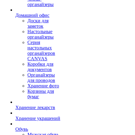
органайзеры
Домашний офис
Доски для
заметок
Настольные
органайзеры
Серия
настольных
органайзеров
CANVAS
Коробки для
документов
Органайзеры
для проводов
Хранение фото
Корзины для
бумаг
Хранение лекарств
Хранение украшений
Обувь
Мужская обувь