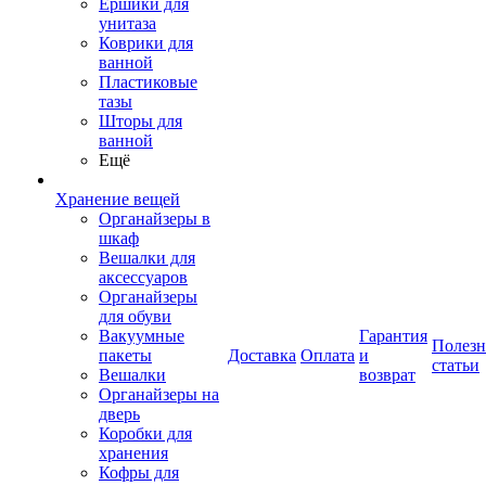
Ершики для
унитаза
Коврики для
ванной
Пластиковые
тазы
Шторы для
ванной
Ещё
Хранение вещей
Органайзеры в
шкаф
Вешалки для
аксессуаров
Органайзеры
для обуви
Вакуумные
Гарантия
Полез
пакеты
Доставка
Оплата
и
статьи
Вешалки
возврат
Органайзеры на
дверь
Коробки для
хранения
Кофры для