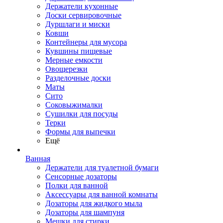
Держатели кухонные
Доски сервировочные
Дуршлаги и миски
Ковши
Контейнеры для мусора
Кувшины пищевые
Мерные емкости
Овощерезки
Разделочные доски
Маты
Сито
Соковыжималки
Сушилки для посуды
Терки
Формы для выпечки
Ещё
Ванная
Держатели для туалетной бумаги
Сенсорные дозаторы
Полки для ванной
Аксессуары для ванной комнаты
Дозаторы для жидкого мыла
Дозаторы для шампуня
Мешки для стирки