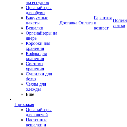
аксессуаров
Органайзеры
для обуви
Вакуумные
Гарантия
Полез
пакеты
Доставка
Оплата
и
статьи
Вешалки
возврат
Органайзеры на
дверь
Коробки для
хранения
Кофры для
хранения
Системы
хранения
Сушилки для
белья
Чехлы для
одежды
Ещё
Прихожая
Органайзеры
для ключей
Настенные
вешалки и