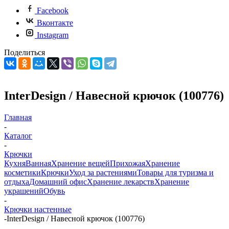
Facebook
Вконтакте
Instagram
Поделиться
InterDesign / Навесной крючок (100776)
Главная
-
Каталог
-
Крючки
Кухня
Ванная
Хранение вещей
Прихожая
Хранение
косметики
Крючки
Уход за растениями
Товары для туризма и
отдыха
Домашний офис
Хранение лекарств
Хранение
украшений
Обувь
-
Крючки настенные
-
InterDesign / Навесной крючок (100776)