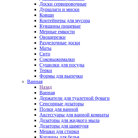
Доски сервировочные
Дуршлаги и миски
Ковши
Контейнеры для мусора
Кувшины пищевые
Мерные емкости
Овощерезки
Разделочные доски
Маты
Сито
Соковыжималки
Сушилки для посуды
Терки
Формы для выпечки
Ванная
Назад
Ванная
Держатели для туалетной бумаги
Сенсорные дозаторы
Полки для ванной
Аксессуары для ванной комнаты
Дозаторы для жидкого мыла
Дозаторы для шампуня
Мешки для стирки
Корзины для белья