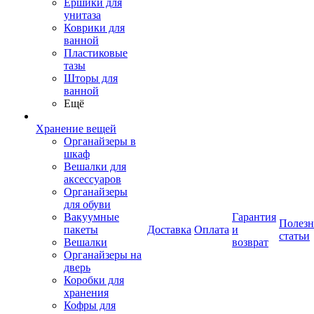
Ершики для
унитаза
Коврики для
ванной
Пластиковые
тазы
Шторы для
ванной
Ещё
Хранение вещей
Органайзеры в
шкаф
Вешалки для
аксессуаров
Органайзеры
для обуви
Вакуумные
Гарантия
Полез
пакеты
Доставка
Оплата
и
статьи
Вешалки
возврат
Органайзеры на
дверь
Коробки для
хранения
Кофры для