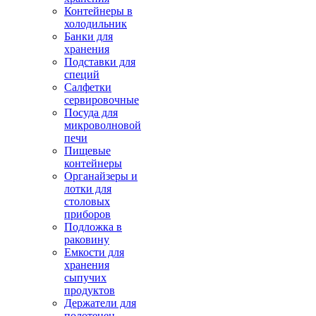
Контейнеры в
холодильник
Банки для
хранения
Подставки для
специй
Салфетки
сервировочные
Посуда для
микроволновой
печи
Пищевые
контейнеры
Органайзеры и
лотки для
столовых
приборов
Подложка в
раковину
Емкости для
хранения
сыпучих
продуктов
Держатели для
полотенец