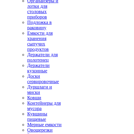
Органайзеры и
лотки для
столовых
приборов
Подложка в
раковину
Емкости для
хранения
сыпучих
продуктов
Держатели для
полотенец
Держатели
кухонные
Доски
сервировочные
Дуршлаги и
миски
Ковши
Контейнеры для
мусора
Кувшины
пищевые
Мерные емкости
Овощерезки