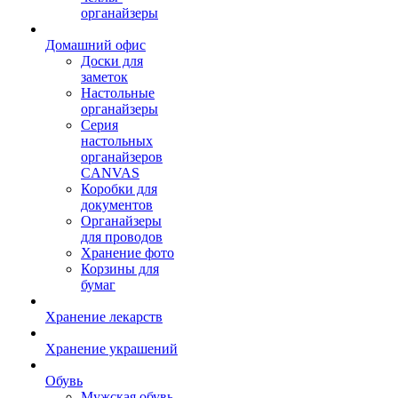
органайзеры
Домашний офис
Доски для
заметок
Настольные
органайзеры
Серия
настольных
органайзеров
CANVAS
Коробки для
документов
Органайзеры
для проводов
Хранение фото
Корзины для
бумаг
Хранение лекарств
Хранение украшений
Обувь
Мужская обувь