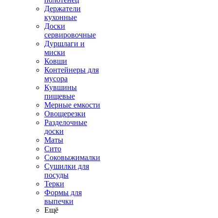
Держатели
кухонные
Доски
сервировочные
Дуршлаги и
миски
Ковши
Контейнеры для
мусора
Кувшины
пищевые
Мерные емкости
Овощерезки
Разделочные
доски
Маты
Сито
Соковыжималки
Сушилки для
посуды
Терки
Формы для
выпечки
Ещё