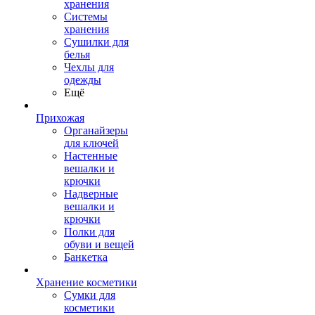
хранения
Системы
хранения
Сушилки для
белья
Чехлы для
одежды
Ещё
Прихожая
Органайзеры
для ключей
Настенные
вешалки и
крючки
Надверные
вешалки и
крючки
Полки для
обуви и вещей
Банкетка
Хранение косметики
Сумки для
косметики