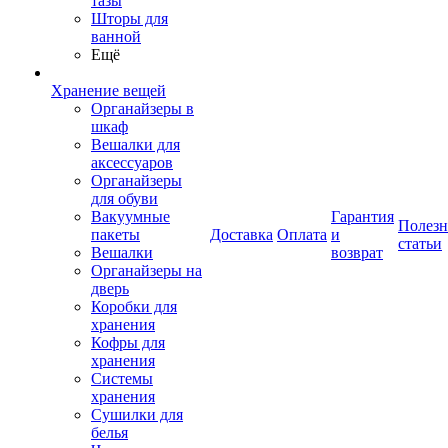
тазы
Шторы для
ванной
Ещё
Хранение вещей
Органайзеры в
шкаф
Вешалки для
аксессуаров
Органайзеры
для обуви
Вакуумные
Гарантия
Полез
пакеты
Доставка
Оплата
и
статьи
Вешалки
возврат
Органайзеры на
дверь
Коробки для
хранения
Кофры для
хранения
Системы
хранения
Сушилки для
белья