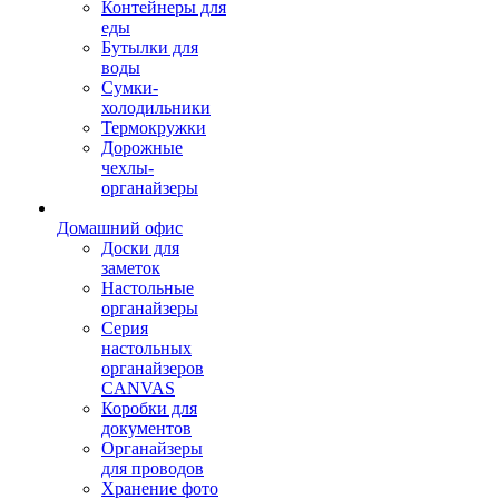
Контейнеры для
еды
Бутылки для
воды
Сумки-
холодильники
Термокружки
Дорожные
чехлы-
органайзеры
Домашний офис
Доски для
заметок
Настольные
органайзеры
Серия
настольных
органайзеров
CANVAS
Коробки для
документов
Органайзеры
для проводов
Хранение фото