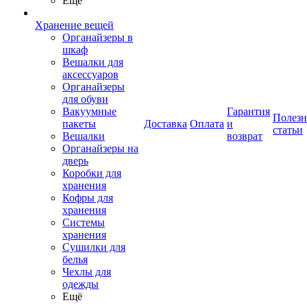
Ещё
Хранение вещей
Органайзеры в
шкаф
Вешалки для
аксессуаров
Органайзеры
для обуви
Вакуумные
Гарантия
Полез
пакеты
Доставка
Оплата
и
статьи
Вешалки
возврат
Органайзеры на
дверь
Коробки для
хранения
Кофры для
хранения
Системы
хранения
Сушилки для
белья
Чехлы для
одежды
Ещё