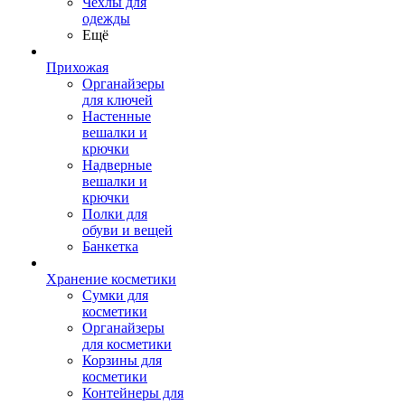
Чехлы для
одежды
Ещё
Прихожая
Органайзеры
для ключей
Настенные
вешалки и
крючки
Надверные
вешалки и
крючки
Полки для
обуви и вещей
Банкетка
Хранение косметики
Сумки для
косметики
Органайзеры
для косметики
Корзины для
косметики
Контейнеры для