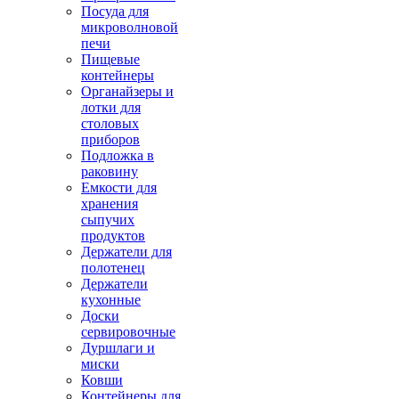
Посуда для
микроволновой
печи
Пищевые
контейнеры
Органайзеры и
лотки для
столовых
приборов
Подложка в
раковину
Емкости для
хранения
сыпучих
продуктов
Держатели для
полотенец
Держатели
кухонные
Доски
сервировочные
Дуршлаги и
миски
Ковши
Контейнеры для