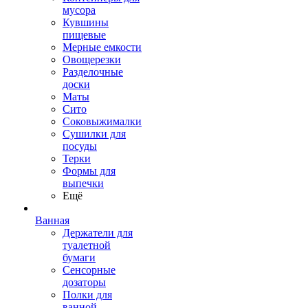
мусора
Кувшины
пищевые
Мерные емкости
Овощерезки
Разделочные
доски
Маты
Сито
Соковыжималки
Сушилки для
посуды
Терки
Формы для
выпечки
Ещё
Ванная
Держатели для
туалетной
бумаги
Сенсорные
дозаторы
Полки для
ванной