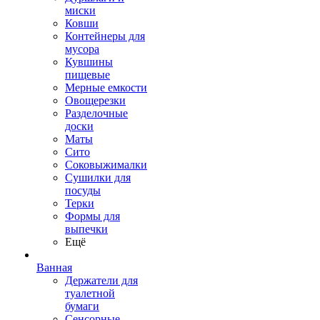
миски
Ковши
Контейнеры для
мусора
Кувшины
пищевые
Мерные емкости
Овощерезки
Разделочные
доски
Маты
Сито
Соковыжималки
Сушилки для
посуды
Терки
Формы для
выпечки
Ещё
Ванная
Держатели для
туалетной
бумаги
Сенсорные