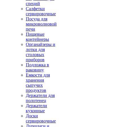
специй
Салфетки
сервировочные
Посуда для
микроволновой
печи
Пищевые
контейнеры
Органайзеры и
лотки для
столовых
приборов
Подложка в
раковину
Емкости для
хранения
сыпучих
продуктов
Держатели для
полотенец
Держатели
кухонные
Доски
сервировочные
Дуршлаги и