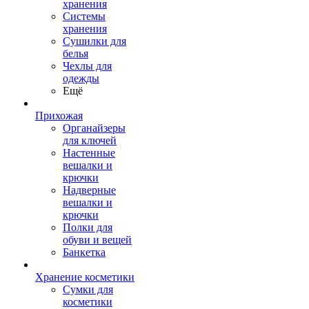
хранения
Системы
хранения
Сушилки для
белья
Чехлы для
одежды
Ещё
Прихожая
Органайзеры
для ключей
Настенные
вешалки и
крючки
Надверные
вешалки и
крючки
Полки для
обуви и вещей
Банкетка
Хранение косметики
Сумки для
косметики