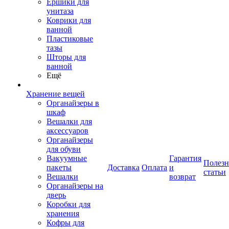
Ершики для
унитаза
Коврики для
ванной
Пластиковые
тазы
Шторы для
ванной
Ещё
Хранение вещей
Органайзеры в
шкаф
Вешалки для
аксессуаров
Органайзеры
для обуви
Вакуумные
Гарантия
Полез
пакеты
Доставка
Оплата
и
статьи
Вешалки
возврат
Органайзеры на
дверь
Коробки для
хранения
Кофры для