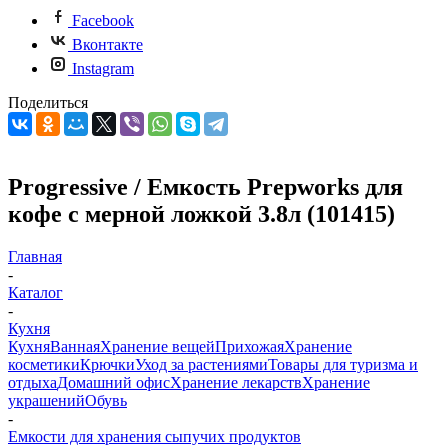
Facebook
Вконтакте
Instagram
Поделиться
Progressive / Емкость Prepworks для
кофе c мерной ложкой 3.8л (101415)
Главная
-
Каталог
-
Кухня
Кухня
Ванная
Хранение вещей
Прихожая
Хранение
косметики
Крючки
Уход за растениями
Товары для туризма и
отдыха
Домашний офис
Хранение лекарств
Хранение
украшений
Обувь
-
Емкости для хранения сыпучих продуктов