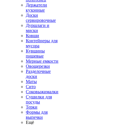
Держатели
кухонные
Доски
сервировочные
Дуршлаги и
миски
Ковши
Контейнеры для
мусора
Кувшины
пищевые
Мерные емкости
Овощерезки
Разделочные
доски
Маты
Сито
Соковыжималки
Сушилки для
посуды
Терки
Формы для
выпечки
Ещё