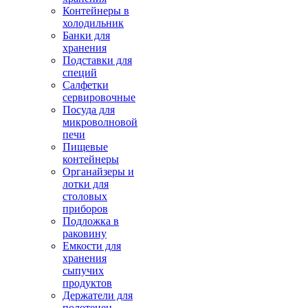
Контейнеры в
холодильник
Банки для
хранения
Подставки для
специй
Салфетки
сервировочные
Посуда для
микроволновой
печи
Пищевые
контейнеры
Органайзеры и
лотки для
столовых
приборов
Подложка в
раковину
Емкости для
хранения
сыпучих
продуктов
Держатели для
полотенец