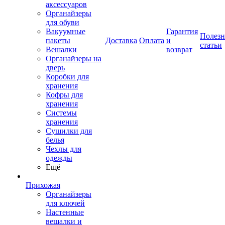
аксессуаров
Органайзеры
для обуви
Вакуумные
Гарантия
Полез
пакеты
Доставка
Оплата
и
статьи
Вешалки
возврат
Органайзеры на
дверь
Коробки для
хранения
Кофры для
хранения
Системы
хранения
Сушилки для
белья
Чехлы для
одежды
Ещё
Прихожая
Органайзеры
для ключей
Настенные
вешалки и