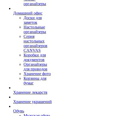
органайзеры
Домашний офис
Доски для
заметок
Настольные
органайзеры
Серия
настольных
органайзеров
CANVAS
Коробки для
документов
Органайзеры
для проводов
Хранение фото
Корзины для
бумаг
Хранение лекарств
Хранение украшений
Обувь
Мужская обувь