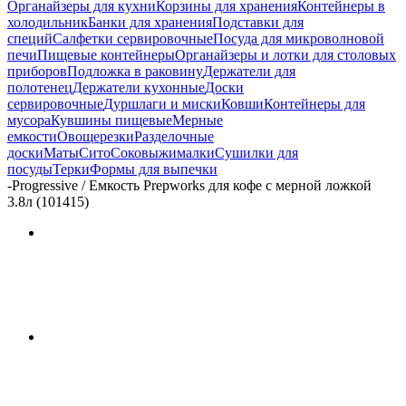
Органайзеры для кухни
Корзины для хранения
Контейнеры в
холодильник
Банки для хранения
Подставки для
специй
Салфетки сервировочные
Посуда для микроволновой
печи
Пищевые контейнеры
Органайзеры и лотки для столовых
приборов
Подложка в раковину
Держатели для
полотенец
Держатели кухонные
Доски
сервировочные
Дуршлаги и миски
Ковши
Контейнеры для
мусора
Кувшины пищевые
Мерные
емкости
Овощерезки
Разделочные
доски
Маты
Сито
Соковыжималки
Сушилки для
посуды
Терки
Формы для выпечки
-
Progressive / Емкость Prepworks для кофе c мерной ложкой
3.8л (101415)