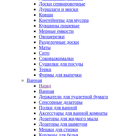
Доски сервировочные
Дуршлаги и миски
Ковши
Контейнеры для мусора
Кувшины пищевые
Мерные емкости
Овощерезки
Разделочные доски
Маты
Сито
Соковыжималки
Сушилки для посуды
Терки
Формы для выпечки
Ванная
Назад
Ванная
Держатели для туалетной бумаги
Сенсорные дозаторы
Полки для ванной
Аксессуары для ванной комнаты
Дозаторы для жидкого мыла
Дозаторы для шампуня
Мешки для стирки
Корзины для белья