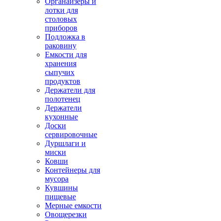
Органайзеры и
лотки для
столовых
приборов
Подложка в
раковину
Емкости для
хранения
сыпучих
продуктов
Держатели для
полотенец
Держатели
кухонные
Доски
сервировочные
Дуршлаги и
миски
Ковши
Контейнеры для
мусора
Кувшины
пищевые
Мерные емкости
Овощерезки