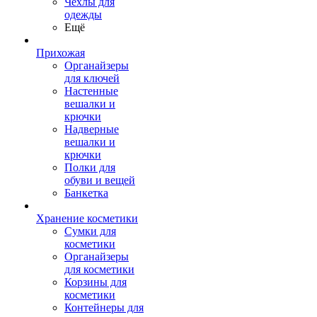
Чехлы для
одежды
Ещё
Прихожая
Органайзеры
для ключей
Настенные
вешалки и
крючки
Надверные
вешалки и
крючки
Полки для
обуви и вещей
Банкетка
Хранение косметики
Сумки для
косметики
Органайзеры
для косметики
Корзины для
косметики
Контейнеры для