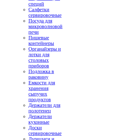
специй
Салфетки
сервировочные
Посуда для
микроволновой
печи
Пищевые
контейнеры
Органайзеры и
лотки для
столовых
приборов
Подложка в
раковину
Емкости для
хранения
сыпучих
продуктов
Держатели для
полотенец
Держатели
кухонные
Доски
сервировочные
Дуршлаги и