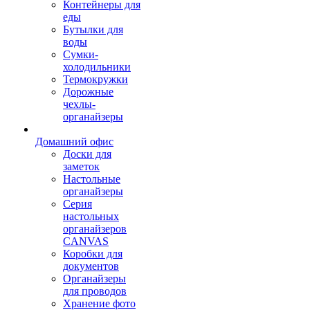
Контейнеры для
еды
Бутылки для
воды
Сумки-
холодильники
Термокружки
Дорожные
чехлы-
органайзеры
Домашний офис
Доски для
заметок
Настольные
органайзеры
Серия
настольных
органайзеров
CANVAS
Коробки для
документов
Органайзеры
для проводов
Хранение фото