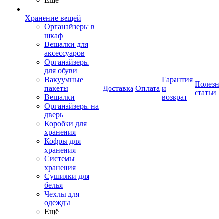
Ещё
Хранение вещей
Органайзеры в
шкаф
Вешалки для
аксессуаров
Органайзеры
для обуви
Вакуумные
Гарантия
Полез
пакеты
Доставка
Оплата
и
статьи
Вешалки
возврат
Органайзеры на
дверь
Коробки для
хранения
Кофры для
хранения
Системы
хранения
Сушилки для
белья
Чехлы для
одежды
Ещё