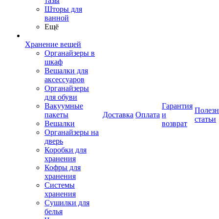
тазы
Шторы для
ванной
Ещё
Хранение вещей
Органайзеры в
шкаф
Вешалки для
аксессуаров
Органайзеры
для обуви
Вакуумные
Гарантия
Полез
пакеты
Доставка
Оплата
и
статьи
Вешалки
возврат
Органайзеры на
дверь
Коробки для
хранения
Кофры для
хранения
Системы
хранения
Сушилки для
белья