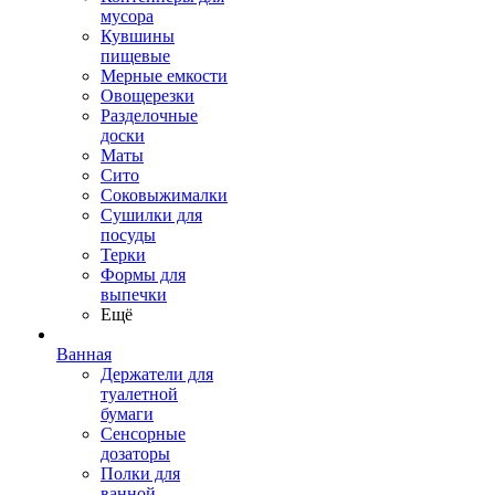
мусора
Кувшины
пищевые
Мерные емкости
Овощерезки
Разделочные
доски
Маты
Сито
Соковыжималки
Сушилки для
посуды
Терки
Формы для
выпечки
Ещё
Ванная
Держатели для
туалетной
бумаги
Сенсорные
дозаторы
Полки для
ванной