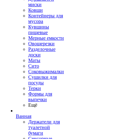
миски
Ковши
Контейнеры для
мусора
Кувшины
пищевые
Мерные емкости
Овощерезки
Разделочные
доски
Маты
Сито
Соковыжималки
Сушилки для
посуды
Терки
Формы для
выпечки
Ещё
Ванная
Держатели для
туалетной
бумаги
Сенсорные