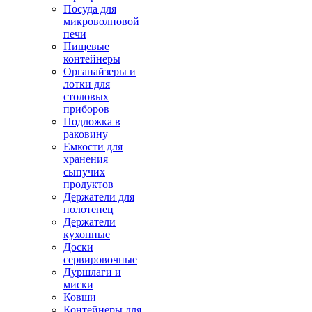
Посуда для
микроволновой
печи
Пищевые
контейнеры
Органайзеры и
лотки для
столовых
приборов
Подложка в
раковину
Емкости для
хранения
сыпучих
продуктов
Держатели для
полотенец
Держатели
кухонные
Доски
сервировочные
Дуршлаги и
миски
Ковши
Контейнеры для