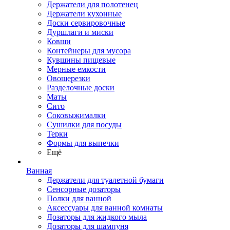
Держатели для полотенец
Держатели кухонные
Доски сервировочные
Дуршлаги и миски
Ковши
Контейнеры для мусора
Кувшины пищевые
Мерные емкости
Овощерезки
Разделочные доски
Маты
Сито
Соковыжималки
Сушилки для посуды
Терки
Формы для выпечки
Ещё
Ванная
Держатели для туалетной бумаги
Сенсорные дозаторы
Полки для ванной
Аксессуары для ванной комнаты
Дозаторы для жидкого мыла
Дозаторы для шампуня