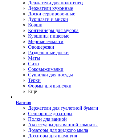
Держатели для полотенец
Держатели кухонные
Доски сервировочные
Дуршлаги и миски
Ковши
Контейнеры для мусора
Кувшины пищевые
Мерные емкости
Овощерезки
Разделочные доски
Маты
Сито
Соковыжималки
Сушилки для посуды
Терки
Формы для выпечки
Ещё
Ванная
Держатели для туалетной бумаги
Сенсорные дозаторы
Полки для ванной
Аксессуары для ванной комнаты
Дозаторы для жидкого мыла
Дозаторы для шампуня