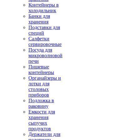
Контейнеры в
холодильник
Банки для
хранения
Подставки для
специй
Салфетки
сервировочные
Посуда для
микроволновой
печи
Пищевые
контейнеры
Органайзеры и
лотки для
столовых
приборов
Подложка в
раковину
Емкости для
хранения
сыпучих
продуктов
Держатели для
полотенец