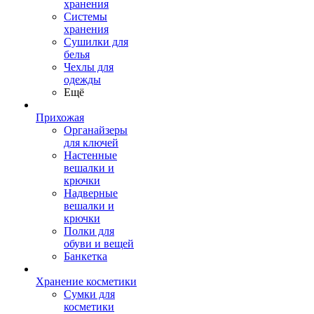
хранения
Системы
хранения
Сушилки для
белья
Чехлы для
одежды
Ещё
Прихожая
Органайзеры
для ключей
Настенные
вешалки и
крючки
Надверные
вешалки и
крючки
Полки для
обуви и вещей
Банкетка
Хранение косметики
Сумки для
косметики