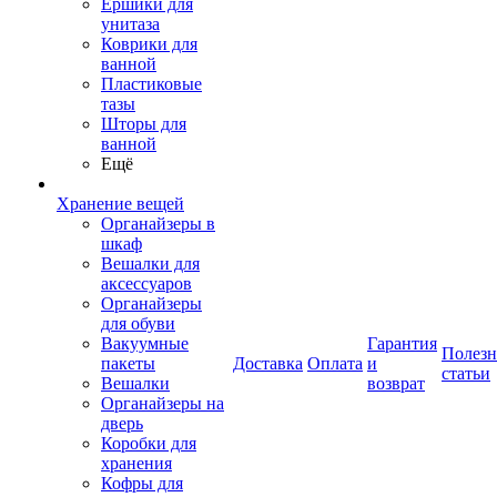
Ершики для
унитаза
Коврики для
ванной
Пластиковые
тазы
Шторы для
ванной
Ещё
Хранение вещей
Органайзеры в
шкаф
Вешалки для
аксессуаров
Органайзеры
для обуви
Вакуумные
Гарантия
Полез
пакеты
Доставка
Оплата
и
статьи
Вешалки
возврат
Органайзеры на
дверь
Коробки для
хранения
Кофры для