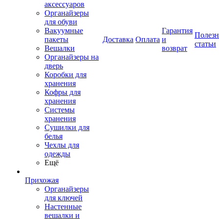
аксессуаров
Органайзеры
для обуви
Вакуумные
Гарантия
Полез
пакеты
Доставка
Оплата
и
статьи
Вешалки
возврат
Органайзеры на
дверь
Коробки для
хранения
Кофры для
хранения
Системы
хранения
Сушилки для
белья
Чехлы для
одежды
Ещё
Прихожая
Органайзеры
для ключей
Настенные
вешалки и