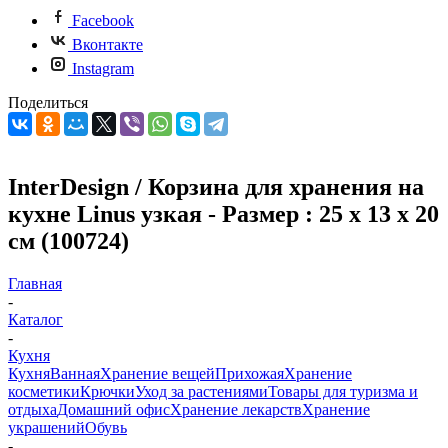
Facebook
Вконтакте
Instagram
Поделиться
InterDesign / Корзина для хранения на
кухне Linus узкая - Размер : 25 х 13 х 20
см (100724)
Главная
-
Каталог
-
Кухня
Кухня
Ванная
Хранение вещей
Прихожая
Хранение
косметики
Крючки
Уход за растениями
Товары для туризма и
отдыха
Домашний офис
Хранение лекарств
Хранение
украшений
Обувь
-