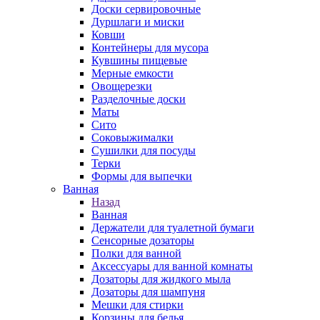
Доски сервировочные
Дуршлаги и миски
Ковши
Контейнеры для мусора
Кувшины пищевые
Мерные емкости
Овощерезки
Разделочные доски
Маты
Сито
Соковыжималки
Сушилки для посуды
Терки
Формы для выпечки
Ванная
Назад
Ванная
Держатели для туалетной бумаги
Сенсорные дозаторы
Полки для ванной
Аксессуары для ванной комнаты
Дозаторы для жидкого мыла
Дозаторы для шампуня
Мешки для стирки
Корзины для белья