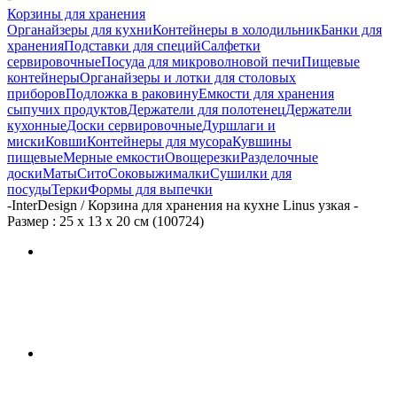
Корзины для хранения
Органайзеры для кухни
Контейнеры в холодильник
Банки для
хранения
Подставки для специй
Салфетки
сервировочные
Посуда для микроволновой печи
Пищевые
контейнеры
Органайзеры и лотки для столовых
приборов
Подложка в раковину
Емкости для хранения
сыпучих продуктов
Держатели для полотенец
Держатели
кухонные
Доски сервировочные
Дуршлаги и
миски
Ковши
Контейнеры для мусора
Кувшины
пищевые
Мерные емкости
Овощерезки
Разделочные
доски
Маты
Сито
Соковыжималки
Сушилки для
посуды
Терки
Формы для выпечки
-
InterDesign / Корзина для хранения на кухне Linus узкая -
Размер : 25 х 13 х 20 см (100724)