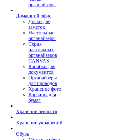
органайзеры
Домашний офис
Доски для
заметок
Настольные
органайзеры
Серия
настольных
органайзеров
CANVAS
Коробки для
документов
Органайзеры
для проводов
Хранение фото
Корзины для
бумаг
Хранение лекарств
Хранение украшений
Обувь
Мужская обувь