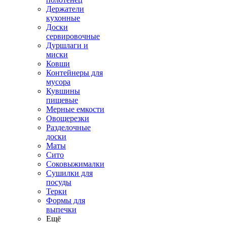
Держатели
кухонные
Доски
сервировочные
Дуршлаги и
миски
Ковши
Контейнеры для
мусора
Кувшины
пищевые
Мерные емкости
Овощерезки
Разделочные
доски
Маты
Сито
Соковыжималки
Сушилки для
посуды
Терки
Формы для
выпечки
Ещё