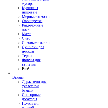
мусора
Кувшины
пищевые
Мерные емкости
Овощерезки
Разделочные
доски
Маты
Сито
Соковыжималки
Сушилки для
посуды
Терки
Формы для
выпечки
Ещё
Ванная
Держатели для
туалетной
бумаги
Сенсорные
дозаторы
Полки для
ванной