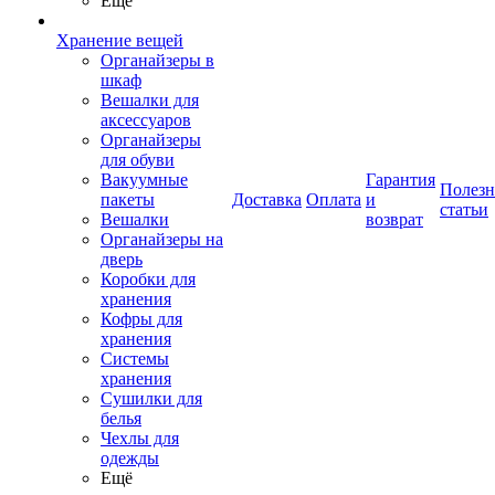
Ещё
Хранение вещей
Органайзеры в
шкаф
Вешалки для
аксессуаров
Органайзеры
для обуви
Вакуумные
Гарантия
Полез
пакеты
Доставка
Оплата
и
статьи
Вешалки
возврат
Органайзеры на
дверь
Коробки для
хранения
Кофры для
хранения
Системы
хранения
Сушилки для
белья
Чехлы для
одежды
Ещё