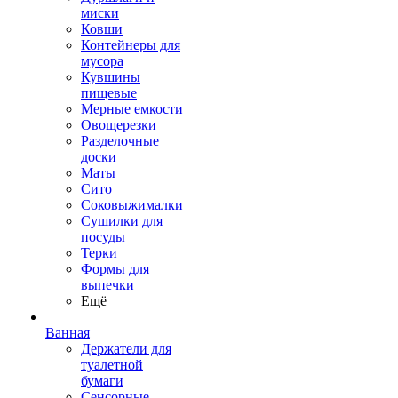
миски
Ковши
Контейнеры для
мусора
Кувшины
пищевые
Мерные емкости
Овощерезки
Разделочные
доски
Маты
Сито
Соковыжималки
Сушилки для
посуды
Терки
Формы для
выпечки
Ещё
Ванная
Держатели для
туалетной
бумаги
Сенсорные