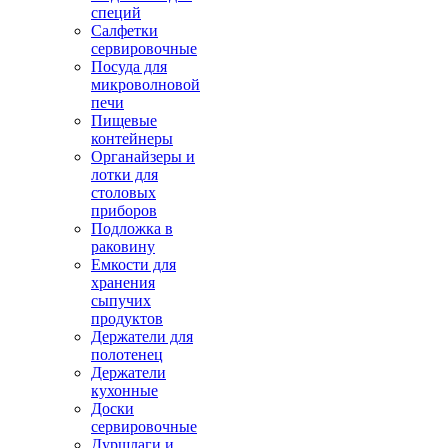
специй
Салфетки
сервировочные
Посуда для
микроволновой
печи
Пищевые
контейнеры
Органайзеры и
лотки для
столовых
приборов
Подложка в
раковину
Емкости для
хранения
сыпучих
продуктов
Держатели для
полотенец
Держатели
кухонные
Доски
сервировочные
Дуршлаги и