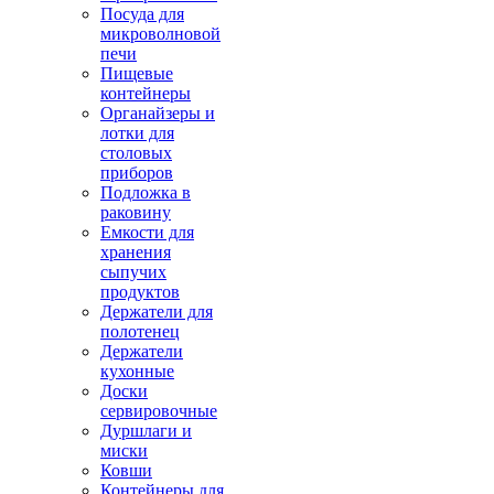
Посуда для
микроволновой
печи
Пищевые
контейнеры
Органайзеры и
лотки для
столовых
приборов
Подложка в
раковину
Емкости для
хранения
сыпучих
продуктов
Держатели для
полотенец
Держатели
кухонные
Доски
сервировочные
Дуршлаги и
миски
Ковши
Контейнеры для