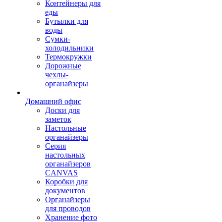
Контейнеры для
еды
Бутылки для
воды
Сумки-
холодильники
Термокружки
Дорожные
чехлы-
органайзеры
Домашний офис
Доски для
заметок
Настольные
органайзеры
Серия
настольных
органайзеров
CANVAS
Коробки для
документов
Органайзеры
для проводов
Хранение фото