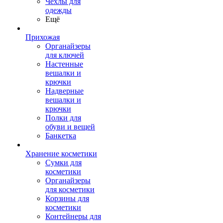
Чехлы для
одежды
Ещё
Прихожая
Органайзеры
для ключей
Настенные
вешалки и
крючки
Надверные
вешалки и
крючки
Полки для
обуви и вещей
Банкетка
Хранение косметики
Сумки для
косметики
Органайзеры
для косметики
Корзины для
косметики
Контейнеры для