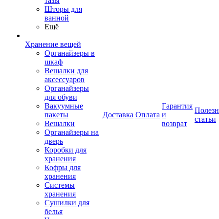
тазы
Шторы для
ванной
Ещё
Хранение вещей
Органайзеры в
шкаф
Вешалки для
аксессуаров
Органайзеры
для обуви
Вакуумные
Гарантия
Полез
пакеты
Доставка
Оплата
и
статьи
Вешалки
возврат
Органайзеры на
дверь
Коробки для
хранения
Кофры для
хранения
Системы
хранения
Сушилки для
белья