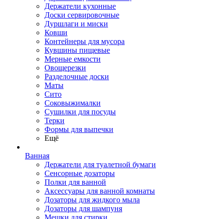
Держатели кухонные
Доски сервировочные
Дуршлаги и миски
Ковши
Контейнеры для мусора
Кувшины пищевые
Мерные емкости
Овощерезки
Разделочные доски
Маты
Сито
Соковыжималки
Сушилки для посуды
Терки
Формы для выпечки
Ещё
Ванная
Держатели для туалетной бумаги
Сенсорные дозаторы
Полки для ванной
Аксессуары для ванной комнаты
Дозаторы для жидкого мыла
Дозаторы для шампуня
Мешки для стирки