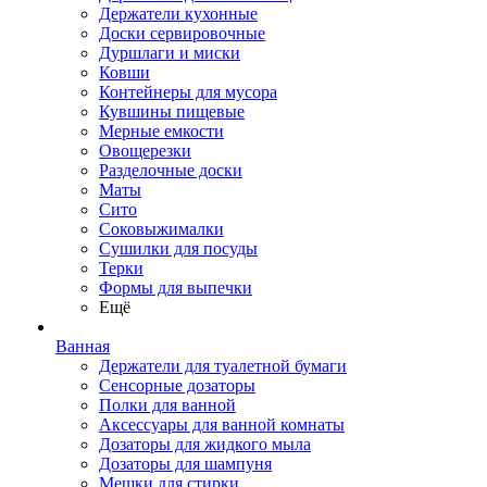
Держатели кухонные
Доски сервировочные
Дуршлаги и миски
Ковши
Контейнеры для мусора
Кувшины пищевые
Мерные емкости
Овощерезки
Разделочные доски
Маты
Сито
Соковыжималки
Сушилки для посуды
Терки
Формы для выпечки
Ещё
Ванная
Держатели для туалетной бумаги
Сенсорные дозаторы
Полки для ванной
Аксессуары для ванной комнаты
Дозаторы для жидкого мыла
Дозаторы для шампуня
Мешки для стирки