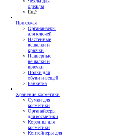
Чехлы для
одежды
Ещё
Прихожая
Органайзеры
для ключей
Настенные
вешалки и
крючки
Надверные
вешалки и
крючки
Полки для
обуви и вещей
Банкетка
Хранение косметики
Сумки для
косметики
Органайзеры
для косметики
Корзины для
косметики
Контейнеры для