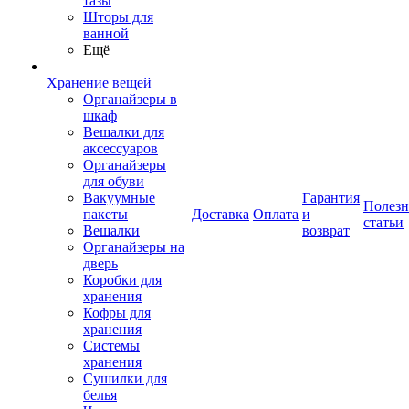
тазы
Шторы для
ванной
Ещё
Хранение вещей
Органайзеры в
шкаф
Вешалки для
аксессуаров
Органайзеры
для обуви
Вакуумные
Гарантия
Полез
пакеты
Доставка
Оплата
и
статьи
Вешалки
возврат
Органайзеры на
дверь
Коробки для
хранения
Кофры для
хранения
Системы
хранения
Сушилки для
белья