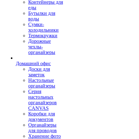
Контейнеры для
еды
Бутылки для
воды
Сумки-
холодильники
Термокружки
Дорожные
чехлы-
органайзеры
Домашний офис
Доски для
заметок
Настольные
органайзеры
Серия
настольных
органайзеров
CANVAS
Коробки для
документов
Органайзеры
для проводов
Хранение фото