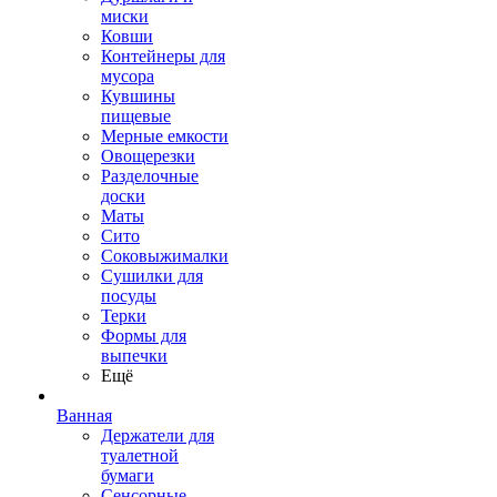
миски
Ковши
Контейнеры для
мусора
Кувшины
пищевые
Мерные емкости
Овощерезки
Разделочные
доски
Маты
Сито
Соковыжималки
Сушилки для
посуды
Терки
Формы для
выпечки
Ещё
Ванная
Держатели для
туалетной
бумаги
Сенсорные