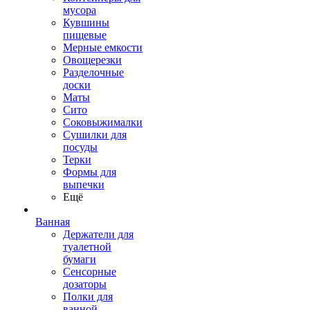
мусора
Кувшины
пищевые
Мерные емкости
Овощерезки
Разделочные
доски
Маты
Сито
Соковыжималки
Сушилки для
посуды
Терки
Формы для
выпечки
Ещё
Ванная
Держатели для
туалетной
бумаги
Сенсорные
дозаторы
Полки для
ванной