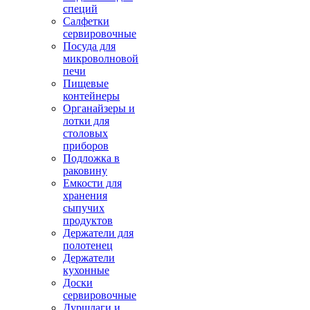
специй
Салфетки
сервировочные
Посуда для
микроволновой
печи
Пищевые
контейнеры
Органайзеры и
лотки для
столовых
приборов
Подложка в
раковину
Емкости для
хранения
сыпучих
продуктов
Держатели для
полотенец
Держатели
кухонные
Доски
сервировочные
Дуршлаги и