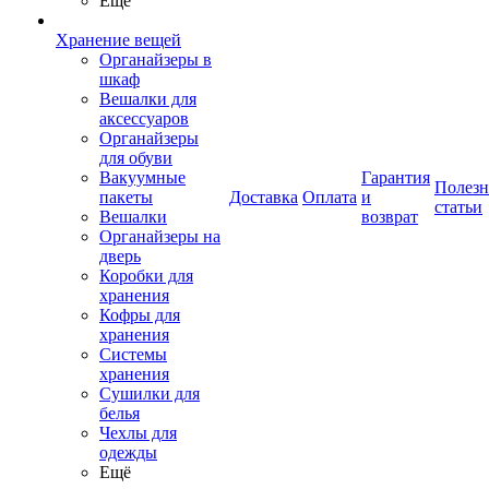
Ещё
Хранение вещей
Органайзеры в
шкаф
Вешалки для
аксессуаров
Органайзеры
для обуви
Вакуумные
Гарантия
Полез
пакеты
Доставка
Оплата
и
статьи
Вешалки
возврат
Органайзеры на
дверь
Коробки для
хранения
Кофры для
хранения
Системы
хранения
Сушилки для
белья
Чехлы для
одежды
Ещё