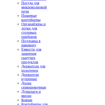
Посуда для
микроволновой
печи
Пищевые
контейнеры
Органайзеры и
лотки для
столовых
приборов
Подложка в
раковину
Емкости для
хранения
сыпучих
продуктов
Держатели для
полотенец
Держатели
кухонные
Доски
сервировочные
Дуршлаги и
миски
Ковши
Контейнеры для