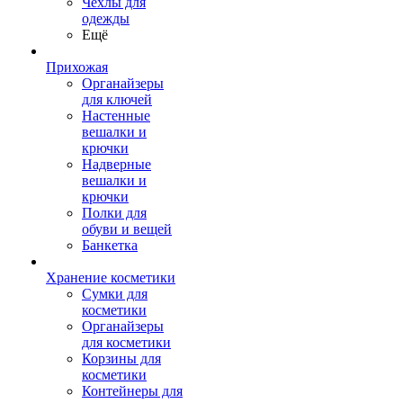
Чехлы для
одежды
Ещё
Прихожая
Органайзеры
для ключей
Настенные
вешалки и
крючки
Надверные
вешалки и
крючки
Полки для
обуви и вещей
Банкетка
Хранение косметики
Сумки для
косметики
Органайзеры
для косметики
Корзины для
косметики
Контейнеры для