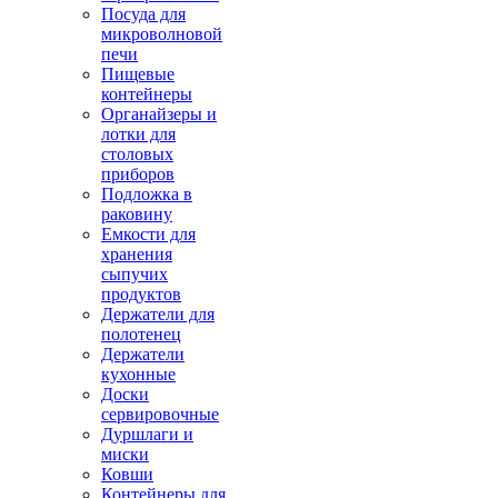
Посуда для
микроволновой
печи
Пищевые
контейнеры
Органайзеры и
лотки для
столовых
приборов
Подложка в
раковину
Емкости для
хранения
сыпучих
продуктов
Держатели для
полотенец
Держатели
кухонные
Доски
сервировочные
Дуршлаги и
миски
Ковши
Контейнеры для