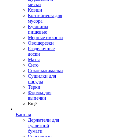
миски
Ковши
Контейнеры для
мусора
Кувшины
пищевые
Мерные емкости
Овощерезки
Разделочные
доски
Маты
Сито
Соковыжималки
Сушилки для
посуды
Терки
Формы для
выпечки
Ещё
Ванная
Держатели для
туалетной
бумаги
Сенсорные