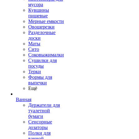
мусора
Кувшины
пищевые
Мерные емкости
Овощерезки
Разделочные
доски
Маты
Сито
Соковыжималки
Сушилки для
посуды
Терки
Формы для
выпечки
Ещё
Ванная
Держатели для
туалетной
бумаги
Сенсорные
дозаторы
Полки для
ванной