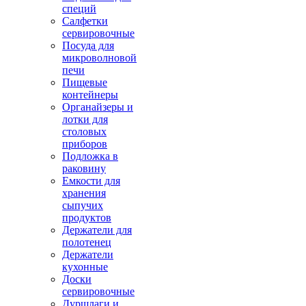
специй
Салфетки
сервировочные
Посуда для
микроволновой
печи
Пищевые
контейнеры
Органайзеры и
лотки для
столовых
приборов
Подложка в
раковину
Емкости для
хранения
сыпучих
продуктов
Держатели для
полотенец
Держатели
кухонные
Доски
сервировочные
Дуршлаги и