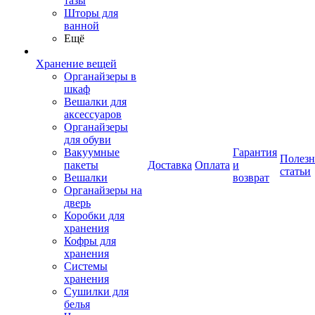
тазы
Шторы для
ванной
Ещё
Хранение вещей
Органайзеры в
шкаф
Вешалки для
аксессуаров
Органайзеры
для обуви
Вакуумные
Гарантия
Полез
пакеты
Доставка
Оплата
и
статьи
Вешалки
возврат
Органайзеры на
дверь
Коробки для
хранения
Кофры для
хранения
Системы
хранения
Сушилки для
белья