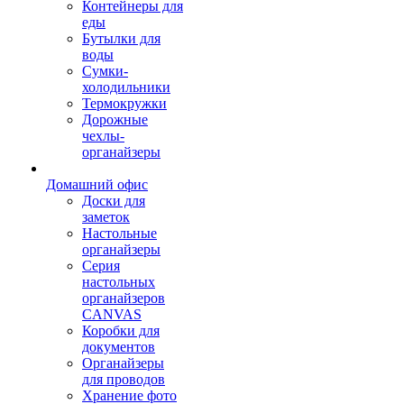
Контейнеры для
еды
Бутылки для
воды
Сумки-
холодильники
Термокружки
Дорожные
чехлы-
органайзеры
Домашний офис
Доски для
заметок
Настольные
органайзеры
Серия
настольных
органайзеров
CANVAS
Коробки для
документов
Органайзеры
для проводов
Хранение фото