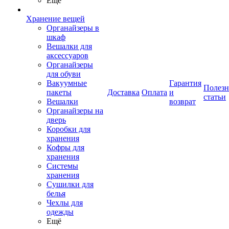
Ещё
Хранение вещей
Органайзеры в
шкаф
Вешалки для
аксессуаров
Органайзеры
для обуви
Вакуумные
Гарантия
Полез
пакеты
Доставка
Оплата
и
статьи
Вешалки
возврат
Органайзеры на
дверь
Коробки для
хранения
Кофры для
хранения
Системы
хранения
Сушилки для
белья
Чехлы для
одежды
Ещё