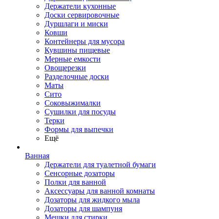
Держатели кухонные
Доски сервировочные
Дуршлаги и миски
Ковши
Контейнеры для мусора
Кувшины пищевые
Мерные емкости
Овощерезки
Разделочные доски
Маты
Сито
Соковыжималки
Сушилки для посуды
Терки
Формы для выпечки
Ещё
Ванная
Держатели для туалетной бумаги
Сенсорные дозаторы
Полки для ванной
Аксессуары для ванной комнаты
Дозаторы для жидкого мыла
Дозаторы для шампуня
Мешки для стирки