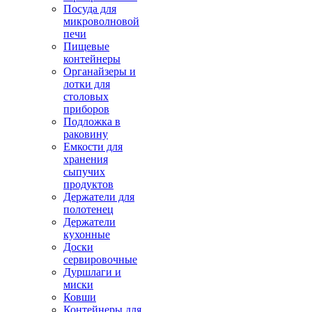
Посуда для
микроволновой
печи
Пищевые
контейнеры
Органайзеры и
лотки для
столовых
приборов
Подложка в
раковину
Емкости для
хранения
сыпучих
продуктов
Держатели для
полотенец
Держатели
кухонные
Доски
сервировочные
Дуршлаги и
миски
Ковши
Контейнеры для