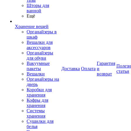
тазы
Шторы для
ванной
Ещё
Хранение вещей
Органайзеры в
шкаф
Вешалки для
аксессуаров
Органайзеры
для обуви
Вакуумные
Гарантия
Полез
пакеты
Доставка
Оплата
и
статьи
Вешалки
возврат
Органайзеры на
дверь
Коробки для
хранения
Кофры для
хранения
Системы
хранения
Сушилки для
белья