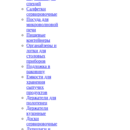
специй
Салфетки
сервировочные
Посуда для
микроволновой
печи
Пищевые
контейнеры
Органайзеры и
лотки для
столовых
приборов
Подложка в
раковину
Емкости для
хранения
сыпучих
продуктов
Держатели для
полотенец
Держатели
кухонные
Доски
сервировочные
Дуршлаги и