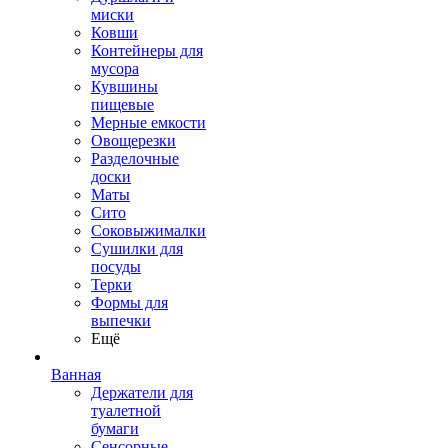
миски
Ковши
Контейнеры для
мусора
Кувшины
пищевые
Мерные емкости
Овощерезки
Разделочные
доски
Маты
Сито
Соковыжималки
Сушилки для
посуды
Терки
Формы для
выпечки
Ещё
Ванная
Держатели для
туалетной
бумаги
Сенсорные