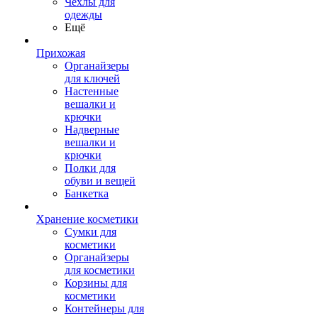
Чехлы для
одежды
Ещё
Прихожая
Органайзеры
для ключей
Настенные
вешалки и
крючки
Надверные
вешалки и
крючки
Полки для
обуви и вещей
Банкетка
Хранение косметики
Сумки для
косметики
Органайзеры
для косметики
Корзины для
косметики
Контейнеры для