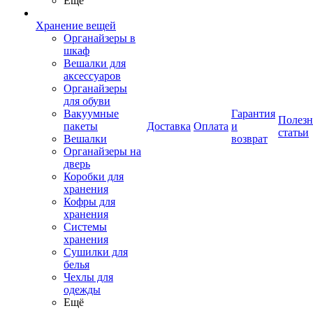
Ещё
Хранение вещей
Органайзеры в
шкаф
Вешалки для
аксессуаров
Органайзеры
для обуви
Вакуумные
Гарантия
Полез
пакеты
Доставка
Оплата
и
статьи
Вешалки
возврат
Органайзеры на
дверь
Коробки для
хранения
Кофры для
хранения
Системы
хранения
Сушилки для
белья
Чехлы для
одежды
Ещё