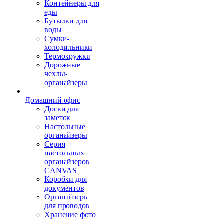
Контейнеры для
еды
Бутылки для
воды
Сумки-
холодильники
Термокружки
Дорожные
чехлы-
органайзеры
Домашний офис
Доски для
заметок
Настольные
органайзеры
Серия
настольных
органайзеров
CANVAS
Коробки для
документов
Органайзеры
для проводов
Хранение фото