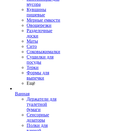
мусора
Кувшины
пищевые
Мерные емкости
Овощерезки
Разделочные
доски
Маты
Сито
Соковыжималки
Сушилки для
посуды
Терки
Формы для
выпечки
Ещё
Ванная
Держатели для
туалетной
бумаги
Сенсорные
дозаторы
Полки для
ванной