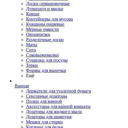
Доски сервировочные
Дуршлаги и миски
Ковши
Контейнеры для мусора
Кувшины пищевые
Мерные емкости
Овощерезки
Разделочные доски
Маты
Сито
Соковыжималки
Сушилки для посуды
Терки
Формы для выпечки
Ещё
Ванная
Держатели для туалетной бумаги
Сенсорные дозаторы
Полки для ванной
Аксессуары для ванной комнаты
Дозаторы для жидкого мыла
Дозаторы для шампуня
Мешки для стирки
Корзины для белья