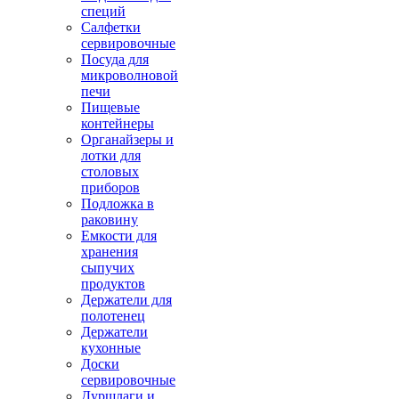
специй
Салфетки
сервировочные
Посуда для
микроволновой
печи
Пищевые
контейнеры
Органайзеры и
лотки для
столовых
приборов
Подложка в
раковину
Емкости для
хранения
сыпучих
продуктов
Держатели для
полотенец
Держатели
кухонные
Доски
сервировочные
Дуршлаги и