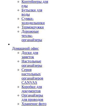
Контейнеры для
еды
Бутылки для
воды
Сумки-
холодильники
Термокружки
Дорожные
чехлы-
органайзеры
Домашний офис
Доски для
заметок
Настольные
органайзеры
Серия
настольных
органайзеров
CANVAS
Коробки для
документов
Органайзеры
для проводов
Хранение фото