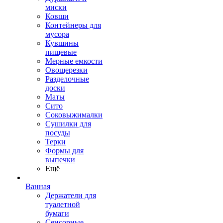
миски
Ковши
Контейнеры для
мусора
Кувшины
пищевые
Мерные емкости
Овощерезки
Разделочные
доски
Маты
Сито
Соковыжималки
Сушилки для
посуды
Терки
Формы для
выпечки
Ещё
Ванная
Держатели для
туалетной
бумаги
Сенсорные