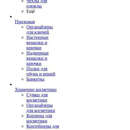
Чехлы для
одежды
Ещё
Прихожая
Органайзеры
для ключей
Настенные
вешалки и
крючки
Надверные
вешалки и
крючки
Полки для
обуви и вещей
Банкетка
Хранение косметики
Сумки для
косметики
Органайзеры
для косметики
Корзины для
косметики
Контейнеры для