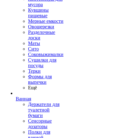
мусора
Кувшины
пищевые
Мерные емкости
Овощерезки
Разделочные
доски
Маты
Сито
Соковыжималки
Сушилки для
посуды
Терки
Формы для
выпечки
Ещё
Ванная
Держатели для
туалетной
бумаги
Сенсорные
дозаторы
Полки для
ванной