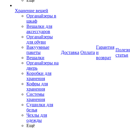
Ещё
Хранение вещей
Органайзеры в
шкаф
Вешалки для
аксессуаров
Органайзеры
для обуви
Вакуумные
Гарантия
Полез
пакеты
Доставка
Оплата
и
статьи
Вешалки
возврат
Органайзеры на
дверь
Коробки для
хранения
Кофры для
хранения
Системы
хранения
Сушилки для
белья
Чехлы для
одежды
Ещё