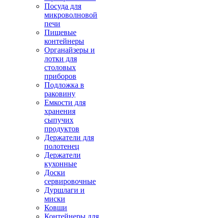
Посуда для
микроволновой
печи
Пищевые
контейнеры
Органайзеры и
лотки для
столовых
приборов
Подложка в
раковину
Емкости для
хранения
сыпучих
продуктов
Держатели для
полотенец
Держатели
кухонные
Доски
сервировочные
Дуршлаги и
миски
Ковши
Контейнеры для