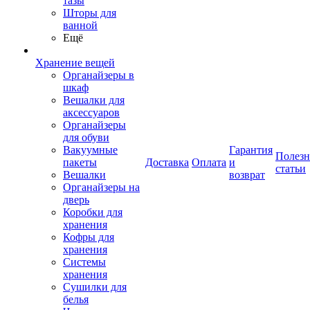
тазы
Шторы для
ванной
Ещё
Хранение вещей
Органайзеры в
шкаф
Вешалки для
аксессуаров
Органайзеры
для обуви
Вакуумные
Гарантия
Полез
пакеты
Доставка
Оплата
и
статьи
Вешалки
возврат
Органайзеры на
дверь
Коробки для
хранения
Кофры для
хранения
Системы
хранения
Сушилки для
белья