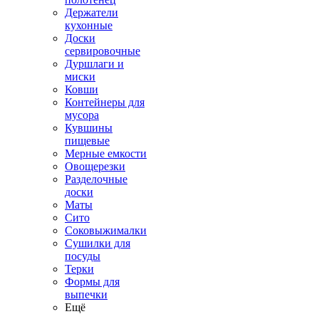
Держатели
кухонные
Доски
сервировочные
Дуршлаги и
миски
Ковши
Контейнеры для
мусора
Кувшины
пищевые
Мерные емкости
Овощерезки
Разделочные
доски
Маты
Сито
Соковыжималки
Сушилки для
посуды
Терки
Формы для
выпечки
Ещё