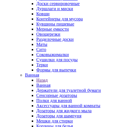
Доски сервировочные
Дуршлаги и миски
Ковши
Контейнеры для мусора
Кувшины пищевые
Мерные емкости
Овощерезки
Разделочные доски
Маты
Сито
Соковыжималки
Сушилки для посуды
Терки
Формы для выпечки
Ванная
Назад
Ванная
Держатели для туалетной бумаги
Сенсорные дозаторы
Полки для ванной
Аксессуары для ванной комнаты
Дозаторы для жидкого мыла
Дозаторы для шампуня
Мешки для стирки
Корзины для белья