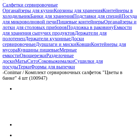
Салфетки сервировочные
Органайзеры для кухни
Корзины для хранения
Контейнеры в
холодильник
Банки для хранения
Подставки для специй
Посуда
для микроволновой печи
Пищевые контейнеры
Органайзеры и
лотки для столовых приборов
Подложка в раковину
Емкости
для хранения сыпучих продуктов
Держатели для
полотенец
Держатели кухонные
Доски
сервировочные
Дуршлаги и миски
Ковши
Контейнеры для
мусора
Кувшины пищевые
Мерные
емкости
Овощерезки
Разделочные
доски
Маты
Сито
Соковыжималки
Сушилки для
посуды
Терки
Формы для выпечки
-
Conimar / Комплект сервировочных салфеток "Цветы в
банке" 4 шт (100947)