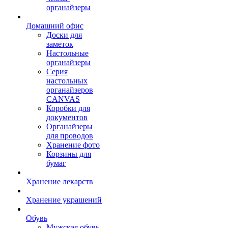
органайзеры
Домашний офис
Доски для
заметок
Настольные
органайзеры
Серия
настольных
органайзеров
CANVAS
Коробки для
документов
Органайзеры
для проводов
Хранение фото
Корзины для
бумаг
Хранение лекарств
Хранение украшений
Обувь
Мужская обувь