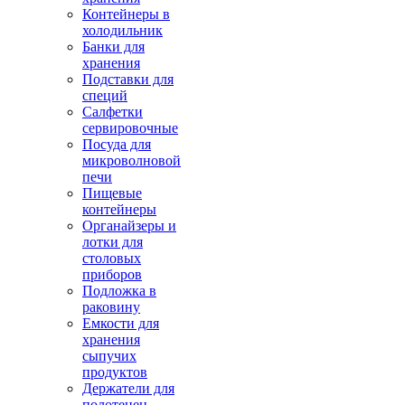
Контейнеры в
холодильник
Банки для
хранения
Подставки для
специй
Салфетки
сервировочные
Посуда для
микроволновой
печи
Пищевые
контейнеры
Органайзеры и
лотки для
столовых
приборов
Подложка в
раковину
Емкости для
хранения
сыпучих
продуктов
Держатели для
полотенец