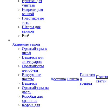
Ершики для
унитаза
Коврики для
ванной
Пластиковые
тазы
Шторы для
ванной
Ещё
Хранение вещей
Органайзеры в
шкаф
Вешалки для
аксессуаров
Органайзеры
для обуви
Вакуумные
Гарантия
Полез
пакеты
Доставка
Оплата
и
статьи
Вешалки
возврат
Органайзеры на
дверь
Коробки для
хранения
Кофры для