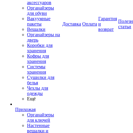
аксессуаров
Органайзеры
для обуви
Вакуумные
Гарантия
Полез
пакеты
Доставка
Оплата
и
статьи
Вешалки
возврат
Органайзеры на
дверь
Коробки для
хранения
Кофры для
хранения
Системы
хранения
Сушилки для
белья
Чехлы для
одежды
Ещё
Прихожая
Органайзеры
для ключей
Настенные
вешалки и