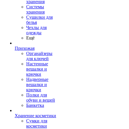
хранения
Системы
хранения
Сушилки для
белья
Чехлы для
одежды
Ещё
Прихожая
Органайзеры
для ключей
Настенные
вешалки и
крючки
Надверные
вешалки и
крючки
Полки для
обуви и вещей
Банкетка
Хранение косметики
Сумки для
косметики