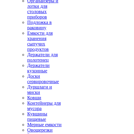
Органайзеры и
лотки для
столовых
приборов
Подложка в
раковину
Емкости для
хранения
сыпучих
продуктов
Держатели для
полотенец
Держатели
кухонные
Доски
сервировочные
Дуршлаги и
миски
Ковши
Контейнеры для
мусора
Кувшины
пищевые
Мерные емкости
Овощерезки