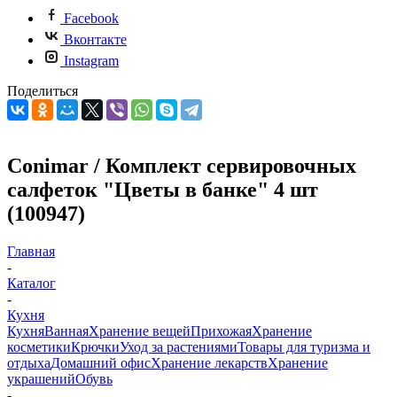
Facebook
Вконтакте
Instagram
Поделиться
Conimar / Комплект сервировочных
салфеток "Цветы в банке" 4 шт
(100947)
Главная
-
Каталог
-
Кухня
Кухня
Ванная
Хранение вещей
Прихожая
Хранение
косметики
Крючки
Уход за растениями
Товары для туризма и
отдыха
Домашний офис
Хранение лекарств
Хранение
украшений
Обувь
-