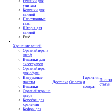
Ершики для
унитаза
Коврики для
ванной
Пластиковые
тазы
Шторы для
ванной
Ещё
Хранение вещей
Органайзеры в
шкаф
Вешалки для
аксессуаров
Органайзеры
для обуви
Вакуумные
Гарантия
Полез
пакеты
Доставка
Оплата
и
статьи
Вешалки
возврат
Органайзеры на
дверь
Коробки для
хранения
Кофры для