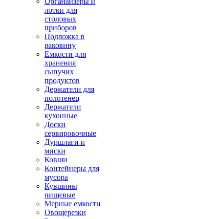
Органайзеры и
лотки для
столовых
приборов
Подложка в
раковину
Емкости для
хранения
сыпучих
продуктов
Держатели для
полотенец
Держатели
кухонные
Доски
сервировочные
Дуршлаги и
миски
Ковши
Контейнеры для
мусора
Кувшины
пищевые
Мерные емкости
Овощерезки