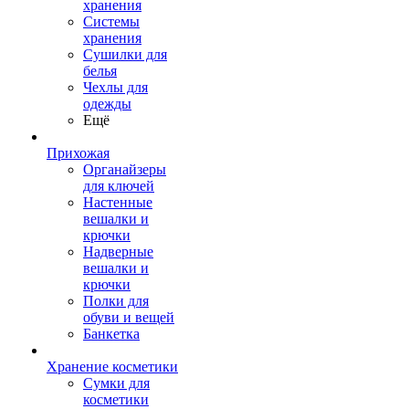
хранения
Системы
хранения
Сушилки для
белья
Чехлы для
одежды
Ещё
Прихожая
Органайзеры
для ключей
Настенные
вешалки и
крючки
Надверные
вешалки и
крючки
Полки для
обуви и вещей
Банкетка
Хранение косметики
Сумки для
косметики