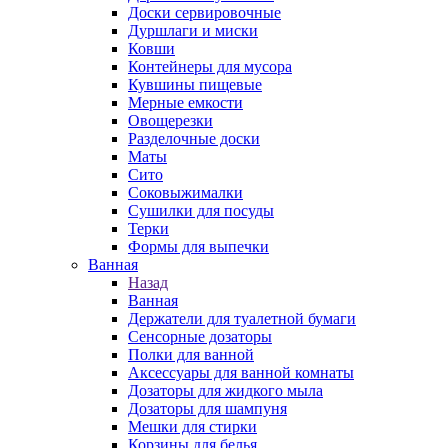
Доски сервировочные
Дуршлаги и миски
Ковши
Контейнеры для мусора
Кувшины пищевые
Мерные емкости
Овощерезки
Разделочные доски
Маты
Сито
Соковыжималки
Сушилки для посуды
Терки
Формы для выпечки
Ванная
Назад
Ванная
Держатели для туалетной бумаги
Сенсорные дозаторы
Полки для ванной
Аксессуары для ванной комнаты
Дозаторы для жидкого мыла
Дозаторы для шампуня
Мешки для стирки
Корзины для белья