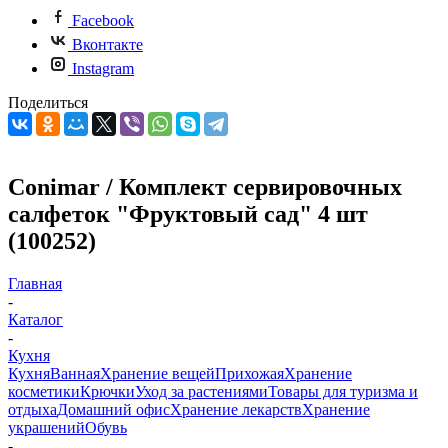
Facebook
Вконтакте
Instagram
Поделиться
Conimar / Комплект сервировочных
салфеток "Фруктовый сад" 4 шт
(100252)
Главная
-
Каталог
-
Кухня
Кухня
Ванная
Хранение вещей
Прихожая
Хранение
косметики
Крючки
Уход за растениями
Товары для туризма и
отдыха
Домашний офис
Хранение лекарств
Хранение
украшений
Обувь
-