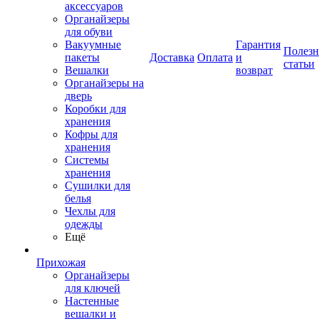
аксессуаров
Органайзеры
для обуви
Вакуумные
Гарантия
Полез
пакеты
Доставка
Оплата
и
статьи
Вешалки
возврат
Органайзеры на
дверь
Коробки для
хранения
Кофры для
хранения
Системы
хранения
Сушилки для
белья
Чехлы для
одежды
Ещё
Прихожая
Органайзеры
для ключей
Настенные
вешалки и