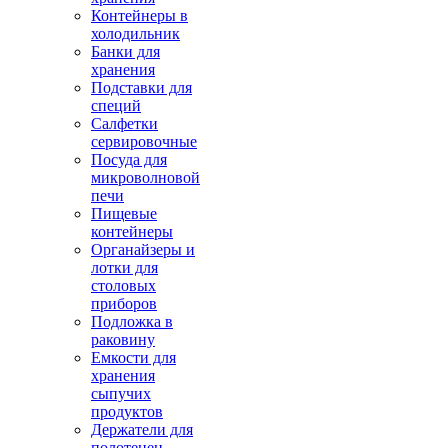
Контейнеры в
холодильник
Банки для
хранения
Подставки для
специй
Салфетки
сервировочные
Посуда для
микроволновой
печи
Пищевые
контейнеры
Органайзеры и
лотки для
столовых
приборов
Подложка в
раковину
Емкости для
хранения
сыпучих
продуктов
Держатели для
полотенец