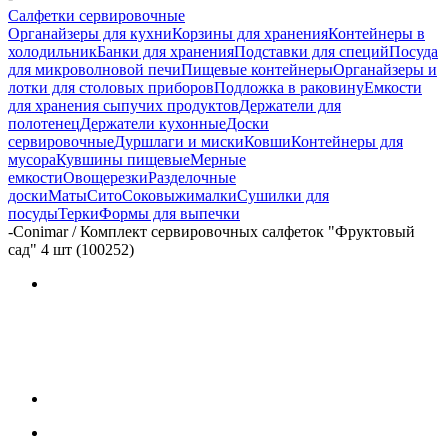
Салфетки сервировочные
Органайзеры для кухни
Корзины для хранения
Контейнеры в
холодильник
Банки для хранения
Подставки для специй
Посуда
для микроволновой печи
Пищевые контейнеры
Органайзеры и
лотки для столовых приборов
Подложка в раковину
Емкости
для хранения сыпучих продуктов
Держатели для
полотенец
Держатели кухонные
Доски
сервировочные
Дуршлаги и миски
Ковши
Контейнеры для
мусора
Кувшины пищевые
Мерные
емкости
Овощерезки
Разделочные
доски
Маты
Сито
Соковыжималки
Сушилки для
посуды
Терки
Формы для выпечки
-
Conimar / Комплект сервировочных салфеток "Фруктовый
сад" 4 шт (100252)