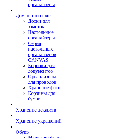
органайзеры
Домашний офис
Доски для
заметок
Настольные
органайзеры
Серия
настольных
органайзеров
CANVAS
Коробки для
документов
Органайзеры
для проводов
Хранение фото
Корзины для
бумаг
Хранение лекарств
Хранение украшений
Обувь
Мужская обувь