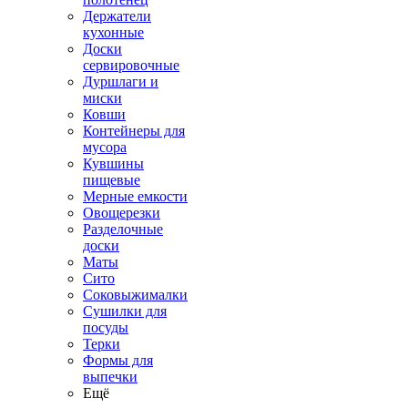
Держатели
кухонные
Доски
сервировочные
Дуршлаги и
миски
Ковши
Контейнеры для
мусора
Кувшины
пищевые
Мерные емкости
Овощерезки
Разделочные
доски
Маты
Сито
Соковыжималки
Сушилки для
посуды
Терки
Формы для
выпечки
Ещё