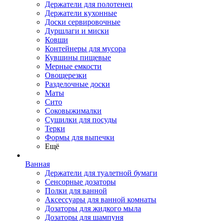
Держатели для полотенец
Держатели кухонные
Доски сервировочные
Дуршлаги и миски
Ковши
Контейнеры для мусора
Кувшины пищевые
Мерные емкости
Овощерезки
Разделочные доски
Маты
Сито
Соковыжималки
Сушилки для посуды
Терки
Формы для выпечки
Ещё
Ванная
Держатели для туалетной бумаги
Сенсорные дозаторы
Полки для ванной
Аксессуары для ванной комнаты
Дозаторы для жидкого мыла
Дозаторы для шампуня