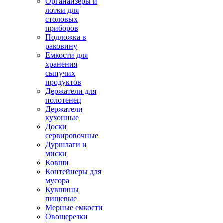
Органайзеры и
лотки для
столовых
приборов
Подложка в
раковину
Емкости для
хранения
сыпучих
продуктов
Держатели для
полотенец
Держатели
кухонные
Доски
сервировочные
Дуршлаги и
миски
Ковши
Контейнеры для
мусора
Кувшины
пищевые
Мерные емкости
Овощерезки