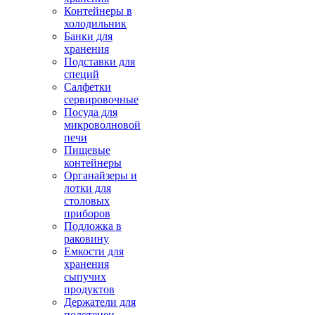
Контейнеры в
холодильник
Банки для
хранения
Подставки для
специй
Салфетки
сервировочные
Посуда для
микроволновой
печи
Пищевые
контейнеры
Органайзеры и
лотки для
столовых
приборов
Подложка в
раковину
Емкости для
хранения
сыпучих
продуктов
Держатели для
полотенец