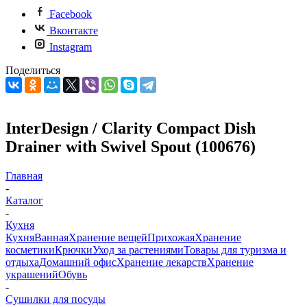
Facebook
Вконтакте
Instagram
Поделиться
InterDesign / Clarity Compact Dish
Drainer with Swivel Spout (100676)
Главная
-
Каталог
-
Кухня
Кухня
Ванная
Хранение вещей
Прихожая
Хранение
косметики
Крючки
Уход за растениями
Товары для туризма и
отдыха
Домашний офис
Хранение лекарств
Хранение
украшений
Обувь
-
Сушилки для посуды