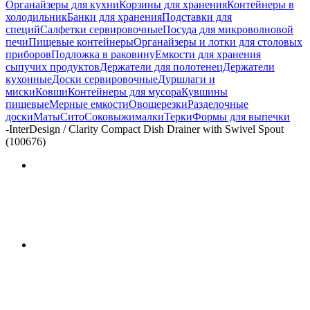
Органайзеры для кухни
Корзины для хранения
Контейнеры в
холодильник
Банки для хранения
Подставки для
специй
Салфетки сервировочные
Посуда для микроволновой
печи
Пищевые контейнеры
Органайзеры и лотки для столовых
приборов
Подложка в раковину
Емкости для хранения
сыпучих продуктов
Держатели для полотенец
Держатели
кухонные
Доски сервировочные
Дуршлаги и
миски
Ковши
Контейнеры для мусора
Кувшины
пищевые
Мерные емкости
Овощерезки
Разделочные
доски
Маты
Сито
Соковыжималки
Терки
Формы для выпечки
-
InterDesign / Clarity Compact Dish Drainer with Swivel Spout
(100676)