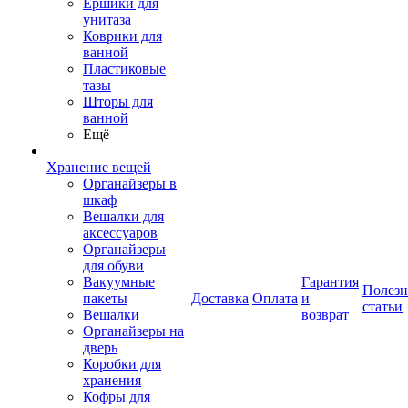
Ершики для
унитаза
Коврики для
ванной
Пластиковые
тазы
Шторы для
ванной
Ещё
Хранение вещей
Органайзеры в
шкаф
Вешалки для
аксессуаров
Органайзеры
для обуви
Вакуумные
Гарантия
Полез
пакеты
Доставка
Оплата
и
статьи
Вешалки
возврат
Органайзеры на
дверь
Коробки для
хранения
Кофры для