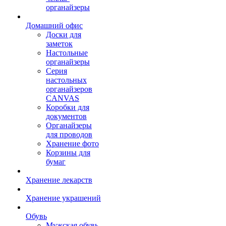
органайзеры
Домашний офис
Доски для
заметок
Настольные
органайзеры
Серия
настольных
органайзеров
CANVAS
Коробки для
документов
Органайзеры
для проводов
Хранение фото
Корзины для
бумаг
Хранение лекарств
Хранение украшений
Обувь
Мужская обувь