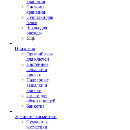
хранения
Системы
хранения
Сушилки для
белья
Чехлы для
одежды
Ещё
Прихожая
Органайзеры
для ключей
Настенные
вешалки и
крючки
Надверные
вешалки и
крючки
Полки для
обуви и вещей
Банкетка
Хранение косметики
Сумки для
косметики