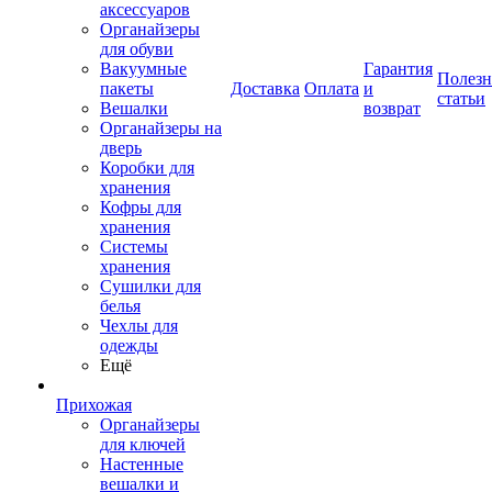
аксессуаров
Органайзеры
для обуви
Вакуумные
Гарантия
Полез
пакеты
Доставка
Оплата
и
статьи
Вешалки
возврат
Органайзеры на
дверь
Коробки для
хранения
Кофры для
хранения
Системы
хранения
Сушилки для
белья
Чехлы для
одежды
Ещё
Прихожая
Органайзеры
для ключей
Настенные
вешалки и