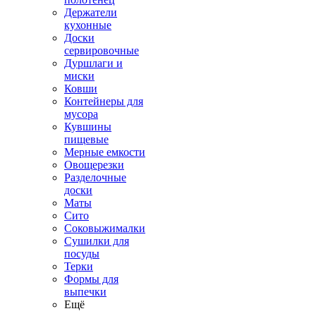
Держатели
кухонные
Доски
сервировочные
Дуршлаги и
миски
Ковши
Контейнеры для
мусора
Кувшины
пищевые
Мерные емкости
Овощерезки
Разделочные
доски
Маты
Сито
Соковыжималки
Сушилки для
посуды
Терки
Формы для
выпечки
Ещё