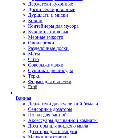
Держатели кухонные
Доски сервировочные
Дуршлаги и миски
Ковши
Контейнеры для мусора
Кувшины пищевые
Мерные емкости
Овощерезки
Разделочные доски
Маты
Сито
Соковыжималки
Сушилки для посуды
Терки
Формы для выпечки
Ещё
Ванная
Держатели для туалетной бумаги
Сенсорные дозаторы
Полки для ванной
Аксессуары для ванной комнаты
Дозаторы для жидкого мыла
Дозаторы для шампуня
Мешки для стирки