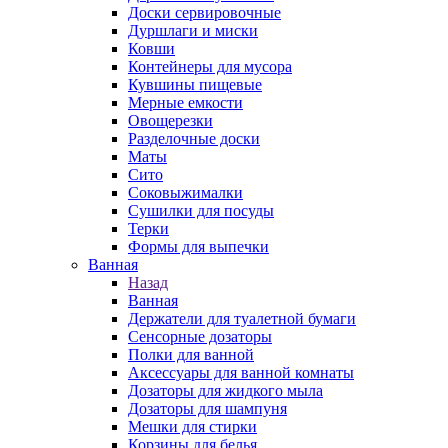
Доски сервировочные
Дуршлаги и миски
Ковши
Контейнеры для мусора
Кувшины пищевые
Мерные емкости
Овощерезки
Разделочные доски
Маты
Сито
Соковыжималки
Сушилки для посуды
Терки
Формы для выпечки
Ванная
Назад
Ванная
Держатели для туалетной бумаги
Сенсорные дозаторы
Полки для ванной
Аксессуары для ванной комнаты
Дозаторы для жидкого мыла
Дозаторы для шампуня
Мешки для стирки
Корзины для белья