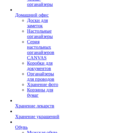
органайзеры
Домашний офис
Доски для
заметок
Настольные
органайзеры
Серия
настольных
органайзеров
CANVAS
Коробки для
документов
Органайзеры
для проводов
Хранение фото
Корзины для
бумаг
Хранение лекарств
Хранение украшений
Обувь
Мужская обувь