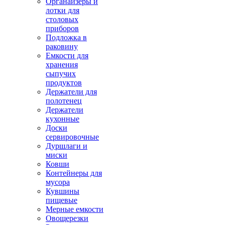
Органайзеры и
лотки для
столовых
приборов
Подложка в
раковину
Емкости для
хранения
сыпучих
продуктов
Держатели для
полотенец
Держатели
кухонные
Доски
сервировочные
Дуршлаги и
миски
Ковши
Контейнеры для
мусора
Кувшины
пищевые
Мерные емкости
Овощерезки