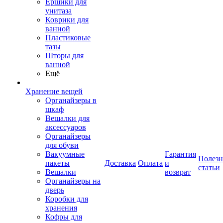
Ершики для
унитаза
Коврики для
ванной
Пластиковые
тазы
Шторы для
ванной
Ещё
Хранение вещей
Органайзеры в
шкаф
Вешалки для
аксессуаров
Органайзеры
для обуви
Вакуумные
Гарантия
Полез
пакеты
Доставка
Оплата
и
статьи
Вешалки
возврат
Органайзеры на
дверь
Коробки для
хранения
Кофры для