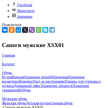
Facebook
Вконтакте
Instagram
Поделиться
Сапоги мужские XSX01
Главная
-
Каталог
-
Обувь
Кухня
Ванная
Хранение вещей
Прихожая
Хранение
косметики
Крючки
Уход за растениями
Товары для туризма и
отдыха
Домашний офис
Хранение лекарств
Хранение
украшений
Обувь
-
Мужская обувь
Женская обувь
Детская-подростковая обувь
-
Сапоги мужские XSX01