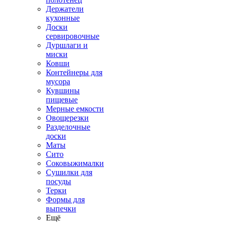
Держатели
кухонные
Доски
сервировочные
Дуршлаги и
миски
Ковши
Контейнеры для
мусора
Кувшины
пищевые
Мерные емкости
Овощерезки
Разделочные
доски
Маты
Сито
Соковыжималки
Сушилки для
посуды
Терки
Формы для
выпечки
Ещё