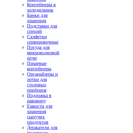
Контейнеры в
холодильник
Банки для
хранения
Подставки для
специй
Салфетки
сервировочные
Посуда для
микроволновой
печи
Пищевые
контейнеры
Органайзеры и
лотки для
столовых
приборов
Подложка в
раковину
Емкости для
хранения
сыпучих
продуктов
Держатели для
полотенец