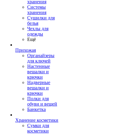
хранения
Системы
хранения
Сушилки для
белья
Чехлы для
одежды
Ещё
Прихожая
Органайзеры
для ключей
Настенные
вешалки и
крючки
Надверные
вешалки и
крючки
Полки для
обуви и вещей
Банкетка
Хранение косметики
Сумки для
косметики