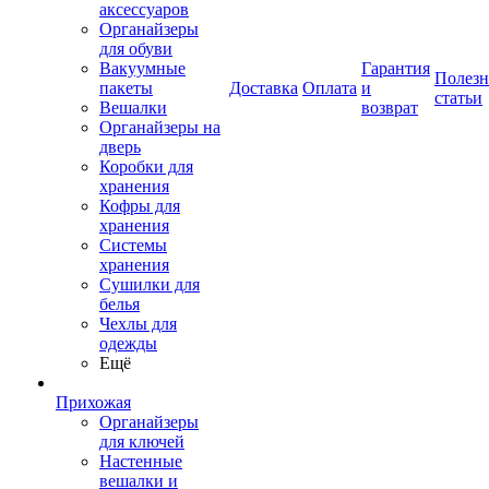
аксессуаров
Органайзеры
для обуви
Вакуумные
Гарантия
Полез
пакеты
Доставка
Оплата
и
статьи
Вешалки
возврат
Органайзеры на
дверь
Коробки для
хранения
Кофры для
хранения
Системы
хранения
Сушилки для
белья
Чехлы для
одежды
Ещё
Прихожая
Органайзеры
для ключей
Настенные
вешалки и