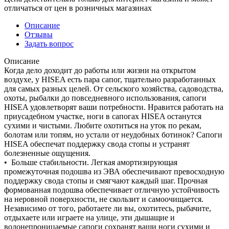
отличаться от цен в розничных магазинах
Описание
Отзывы
Задать вопрос
Описание
Когда дело доходит до работы или жизни на открытом
воздухе, у HISEA есть пара сапог, тщательно разработанных
для самых разных целей. От сельского хозяйства, садоводства,
охоты, рыбалки до повседневного использования, сапоги
HISEA удовлетворят ваши потребности. Нравится работать на
приусадебном участке, ноги в сапогах HISEA останутся
сухими и чистыми. Любите охотиться на уток по рекам,
болотам или топям, но устали от неудобных ботинок? Сапоги
HISEA обеспечат поддержку свода стопы и устранят
болезненные ощущения.
• Больше стабильности. Легкая амортизирующая
промежуточная подошва из ЭВА обеспечивают превосходную
поддержку свода стопы и смягчают каждый шаг. Прочная
формованная подошва обеспечивает отличную устойчивость
на неровной поверхности, не скользит и самоочищается.
Независимо от того, работаете ли вы, охотитесь, рыбачите,
отдыхаете или играете на улице, эти дышащие и
водонепроницаемые сапоги сохранят ваши ноги сухими и