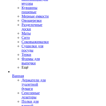
мусора
Кувшины
пищевые
Мерные емкости
Овощерезки
Разделочные
доски
Маты
Сито
Соковыжималки
Сушилки для
посуды
Терки
Формы для
выпечки
Ещё
Ванная
Держатели для
туалетной
бумаги
Сенсорные
дозаторы
Полки для
ванной