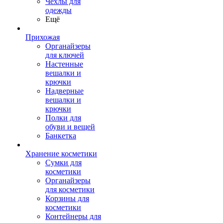
Чехлы для
одежды
Ещё
Прихожая
Органайзеры
для ключей
Настенные
вешалки и
крючки
Надверные
вешалки и
крючки
Полки для
обуви и вещей
Банкетка
Хранение косметики
Сумки для
косметики
Органайзеры
для косметики
Корзины для
косметики
Контейнеры для