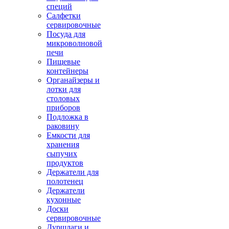
специй
Салфетки
сервировочные
Посуда для
микроволновой
печи
Пищевые
контейнеры
Органайзеры и
лотки для
столовых
приборов
Подложка в
раковину
Емкости для
хранения
сыпучих
продуктов
Держатели для
полотенец
Держатели
кухонные
Доски
сервировочные
Дуршлаги и