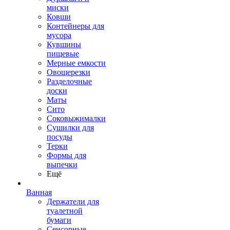
миски
Ковши
Контейнеры для
мусора
Кувшины
пищевые
Мерные емкости
Овощерезки
Разделочные
доски
Маты
Сито
Соковыжималки
Сушилки для
посуды
Терки
Формы для
выпечки
Ещё
Ванная
Держатели для
туалетной
бумаги
Сенсорные