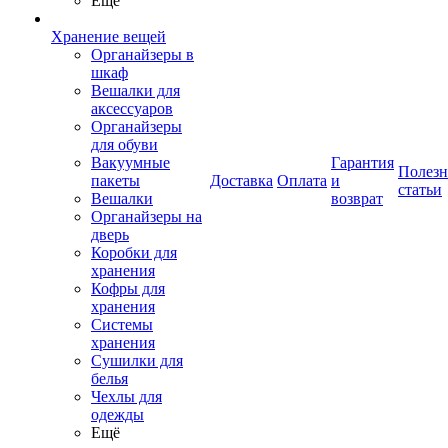
Ещё
Хранение вещей
Органайзеры в
шкаф
Вешалки для
аксессуаров
Органайзеры
для обуви
Вакуумные
Гарантия
Полез
пакеты
Доставка
Оплата
и
статьи
Вешалки
возврат
Органайзеры на
дверь
Коробки для
хранения
Кофры для
хранения
Системы
хранения
Сушилки для
белья
Чехлы для
одежды
Ещё