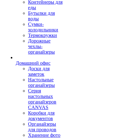
Контейнеры для
еды
Бутылки для
воды
Сумки-
холодильники
Термокружки
Дорожные
чехлы-
органайзеры
Домашний офис
Доски для
заметок
Настольные
органайзеры
Серия
настольных
органайзеров
CANVAS
Коробки для
документов
Органайзеры
для проводов
Хранение фото