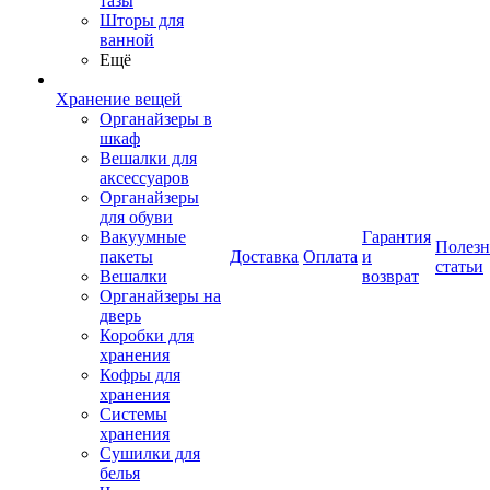
тазы
Шторы для
ванной
Ещё
Хранение вещей
Органайзеры в
шкаф
Вешалки для
аксессуаров
Органайзеры
для обуви
Вакуумные
Гарантия
Полез
пакеты
Доставка
Оплата
и
статьи
Вешалки
возврат
Органайзеры на
дверь
Коробки для
хранения
Кофры для
хранения
Системы
хранения
Сушилки для
белья