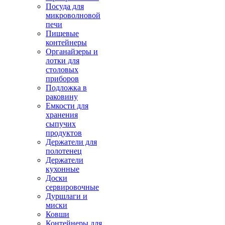
Посуда для
микроволновой
печи
Пищевые
контейнеры
Органайзеры и
лотки для
столовых
приборов
Подложка в
раковину
Емкости для
хранения
сыпучих
продуктов
Держатели для
полотенец
Держатели
кухонные
Доски
сервировочные
Дуршлаги и
миски
Ковши
Контейнеры для