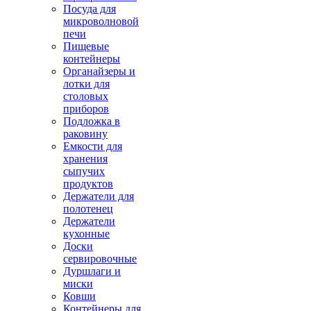
Посуда для
микроволновой
печи
Пищевые
контейнеры
Органайзеры и
лотки для
столовых
приборов
Подложка в
раковину
Емкости для
хранения
сыпучих
продуктов
Держатели для
полотенец
Держатели
кухонные
Доски
сервировочные
Дуршлаги и
миски
Ковши
Контейнеры для