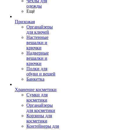
Чехлы для
одежды
Ещё
Прихожая
Органайзеры
для ключей
Настенные
вешалки и
крючки
Надверные
вешалки и
крючки
Полки для
обуви и вещей
Банкетка
Хранение косметики
Сумки для
косметики
Органайзеры
для косметики
Корзины для
косметики
Контейнеры для