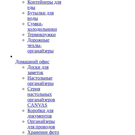
Контейнеры для
еды
Бутылки для
воды
Сумки-
холодильники
Термокружки
Дорожные
чехлы-
органайзеры
Домашний офис
Доски для
заметок
Настольные
органайзеры
Серия
настольных
органайзеров
CANVAS
Коробки для
документов
Органайзеры
для проводов
Хранение фото