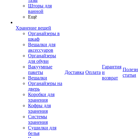
тазы
Шторы для
ванной
Ещё
Хранение вещей
Органайзеры в
шкаф
Вешалки для
аксессуаров
Органайзеры
для обуви
Вакуумные
Гарантия
Полез
пакеты
Доставка
Оплата
и
статьи
Вешалки
возврат
Органайзеры на
дверь
Коробки для
хранения
Кофры для
хранения
Системы
хранения
Сушилки для
белья