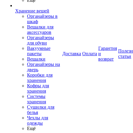
Ещё
Хранение вещей
Органайзеры в
шкаф
Вешалки для
аксессуаров
Органайзеры
для обуви
Вакуумные
Гарантия
Полез
пакеты
Доставка
Оплата
и
статьи
Вешалки
возврат
Органайзеры на
дверь
Коробки для
хранения
Кофры для
хранения
Системы
хранения
Сушилки для
белья
Чехлы для
одежды
Ещё