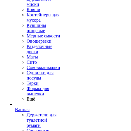
миски
Ковши
Контейнеры для
мусора
Кувшины
пищевые
Мерные емкости
Овощерезки
Разделочные
доски
Маты
Сито
Соковыжималки
Сушилки для
посуды
Терки
Формы для
выпечки
Ещё
Ванная
Держатели для
туалетной
бумаги
Сенсорные