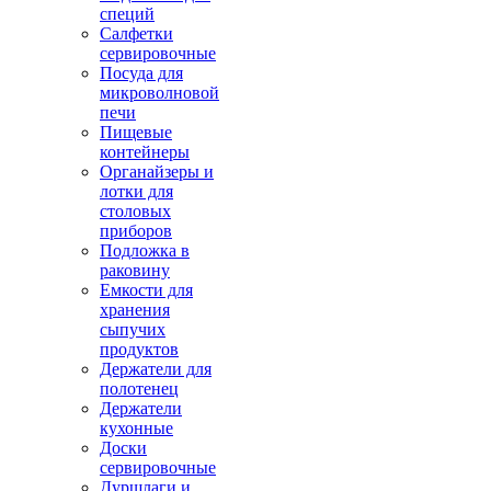
специй
Салфетки
сервировочные
Посуда для
микроволновой
печи
Пищевые
контейнеры
Органайзеры и
лотки для
столовых
приборов
Подложка в
раковину
Емкости для
хранения
сыпучих
продуктов
Держатели для
полотенец
Держатели
кухонные
Доски
сервировочные
Дуршлаги и