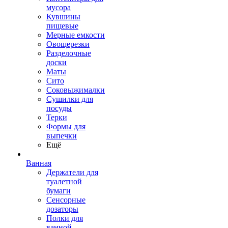
мусора
Кувшины
пищевые
Мерные емкости
Овощерезки
Разделочные
доски
Маты
Сито
Соковыжималки
Сушилки для
посуды
Терки
Формы для
выпечки
Ещё
Ванная
Держатели для
туалетной
бумаги
Сенсорные
дозаторы
Полки для
ванной