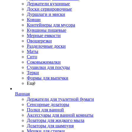
Держатели кухонные
Доски сервировочные
Дуршлаги и миски
Ковши
Контейнеры для мусора
Кувшины пищевые
Мерные емкости
Овощерезки
Разделочные доски
Маты
Сито
Соковыжималки
Сушилки для посуды
Терки
Формы для выпечки
Ещё
Ванная
Держатели для туалетной бумаги
Сенсорные дозаторы
Полки для ванной
Аксессуары для ванной комнаты
Дозаторы для жидкого мыла
Дозаторы для шампуня
Мешки для стирки