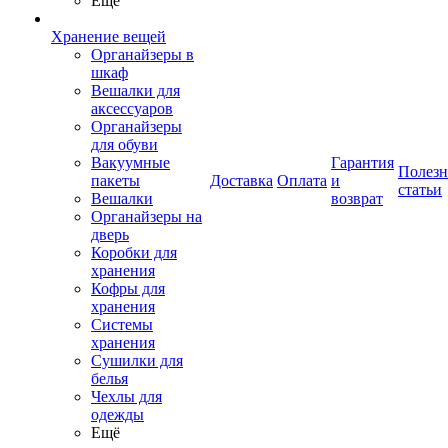
Ещё
Хранение вещей
Органайзеры в
шкаф
Вешалки для
аксессуаров
Органайзеры
для обуви
Вакуумные
Гарантия
Полез
пакеты
Доставка
Оплата
и
статьи
Вешалки
возврат
Органайзеры на
дверь
Коробки для
хранения
Кофры для
хранения
Системы
хранения
Сушилки для
белья
Чехлы для
одежды
Ещё