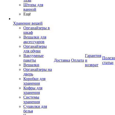
тазы
Шторы для
ванной
Ещё
Хранение вещей
Органайзеры в
шкаф
Вешалки для
аксессуаров
Органайзеры
для обуви
Вакуумные
Гарантия
Полез
пакеты
Доставка
Оплата
и
статьи
Вешалки
возврат
Органайзеры на
дверь
Коробки для
хранения
Кофры для
хранения
Системы
хранения
Сушилки для
белья