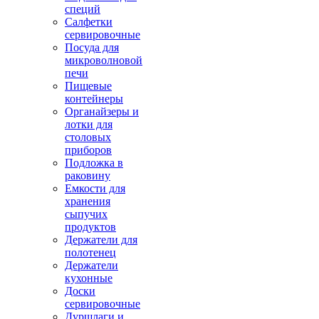
специй
Салфетки
сервировочные
Посуда для
микроволновой
печи
Пищевые
контейнеры
Органайзеры и
лотки для
столовых
приборов
Подложка в
раковину
Емкости для
хранения
сыпучих
продуктов
Держатели для
полотенец
Держатели
кухонные
Доски
сервировочные
Дуршлаги и