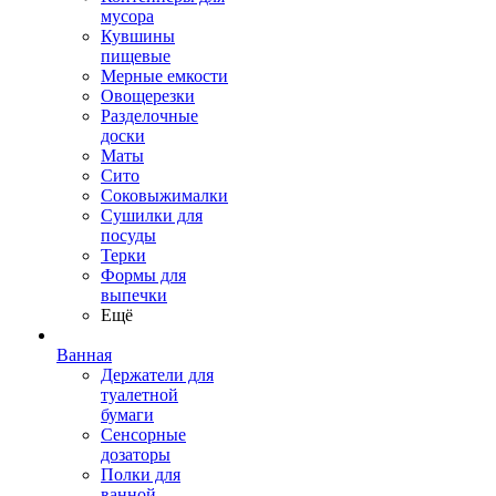
мусора
Кувшины
пищевые
Мерные емкости
Овощерезки
Разделочные
доски
Маты
Сито
Соковыжималки
Сушилки для
посуды
Терки
Формы для
выпечки
Ещё
Ванная
Держатели для
туалетной
бумаги
Сенсорные
дозаторы
Полки для
ванной