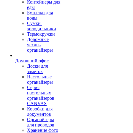
Контейнеры для
еды
Бутылки для
воды
Сумки-
холодильники
Термокружки
Дорожные
чехлы-
органайзеры
Домашний офис
Доски для
заметок
Настольные
органайзеры
Серия
настольных
органайзеров
CANVAS
Коробки для
документов
Органайзеры
для проводов
Хранение фото