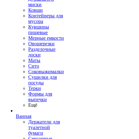
миски
Ковши
Контейнеры для
мусора
Кувшины
пищевые
Мерные емкости
Овощерезки
Разделочные
доски
Маты
Сито
Соковыжималки
Сушилки для
посуды
Терки
Формы для
выпечки
Ещё
Ванная
Держатели для
туалетной
бумаги
Сенсорные