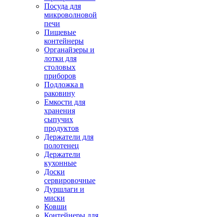
Посуда для
микроволновой
печи
Пищевые
контейнеры
Органайзеры и
лотки для
столовых
приборов
Подложка в
раковину
Емкости для
хранения
сыпучих
продуктов
Держатели для
полотенец
Держатели
кухонные
Доски
сервировочные
Дуршлаги и
миски
Ковши
Контейнеры для