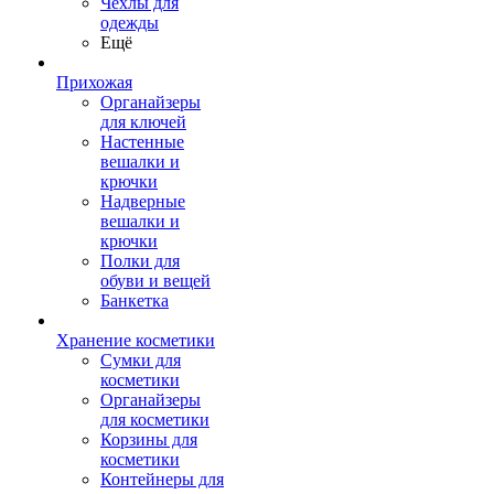
Чехлы для
одежды
Ещё
Прихожая
Органайзеры
для ключей
Настенные
вешалки и
крючки
Надверные
вешалки и
крючки
Полки для
обуви и вещей
Банкетка
Хранение косметики
Сумки для
косметики
Органайзеры
для косметики
Корзины для
косметики
Контейнеры для