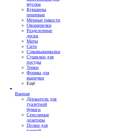
мусора
Кувшины
пищевые
Мерные емкости
Овощерезки
Разделочные
доски
Маты
Сито
Соковыжималки
Сушилки для
посуды
Терки
Формы для
выпечки
Ещё
Ванная
Держатели для
туалетной
бумаги
Сенсорные
дозаторы
Полки для
ванной