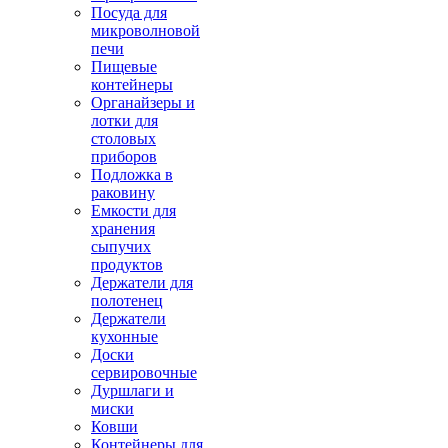
Посуда для
микроволновой
печи
Пищевые
контейнеры
Органайзеры и
лотки для
столовых
приборов
Подложка в
раковину
Емкости для
хранения
сыпучих
продуктов
Держатели для
полотенец
Держатели
кухонные
Доски
сервировочные
Дуршлаги и
миски
Ковши
Контейнеры для