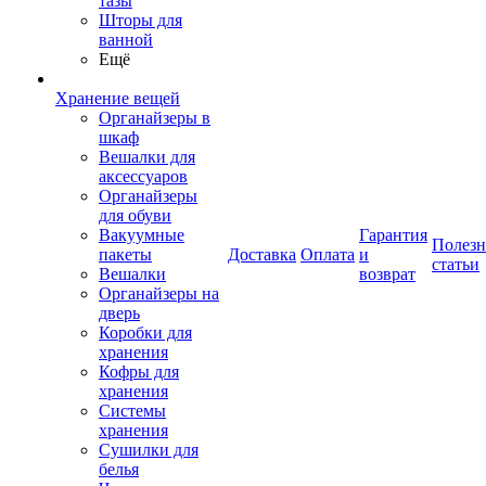
тазы
Шторы для
ванной
Ещё
Хранение вещей
Органайзеры в
шкаф
Вешалки для
аксессуаров
Органайзеры
для обуви
Вакуумные
Гарантия
Полез
пакеты
Доставка
Оплата
и
статьи
Вешалки
возврат
Органайзеры на
дверь
Коробки для
хранения
Кофры для
хранения
Системы
хранения
Сушилки для
белья