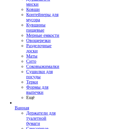
миски
Ковши
Контейнеры для
мусора
Кувшины
пищевые
Мерные емкости
Овощерезки
Разделочные
доски
Маты
Сито
Соковыжималки
Сушилки для
посуды
Терки
Формы для
выпечки
Ещё
Ванная
Держатели для
туалетной
бумаги
Сенсорные