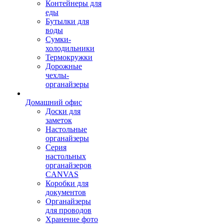
Контейнеры для
еды
Бутылки для
воды
Сумки-
холодильники
Термокружки
Дорожные
чехлы-
органайзеры
Домашний офис
Доски для
заметок
Настольные
органайзеры
Серия
настольных
органайзеров
CANVAS
Коробки для
документов
Органайзеры
для проводов
Хранение фото