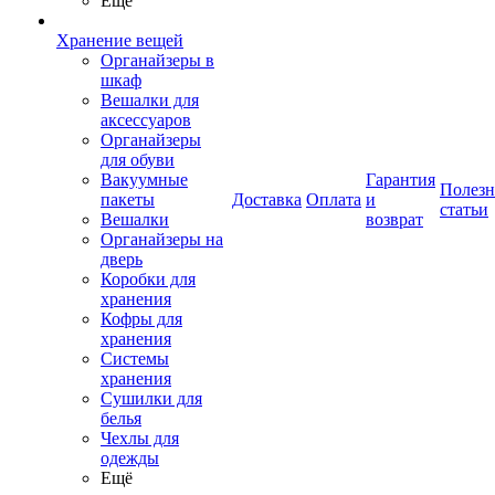
Ещё
Хранение вещей
Органайзеры в
шкаф
Вешалки для
аксессуаров
Органайзеры
для обуви
Вакуумные
Гарантия
Полез
пакеты
Доставка
Оплата
и
статьи
Вешалки
возврат
Органайзеры на
дверь
Коробки для
хранения
Кофры для
хранения
Системы
хранения
Сушилки для
белья
Чехлы для
одежды
Ещё