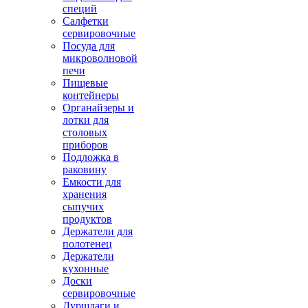
специй
Салфетки
сервировочные
Посуда для
микроволновой
печи
Пищевые
контейнеры
Органайзеры и
лотки для
столовых
приборов
Подложка в
раковину
Емкости для
хранения
сыпучих
продуктов
Держатели для
полотенец
Держатели
кухонные
Доски
сервировочные
Дуршлаги и