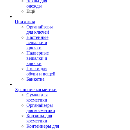
Чехлы для
одежды
Ещё
Прихожая
Органайзеры
для ключей
Настенные
вешалки и
крючки
Надверные
вешалки и
крючки
Полки для
обуви и вещей
Банкетка
Хранение косметики
Сумки для
косметики
Органайзеры
для косметики
Корзины для
косметики
Контейнеры для