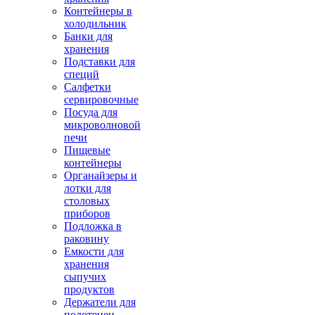
Контейнеры в
холодильник
Банки для
хранения
Подставки для
специй
Салфетки
сервировочные
Посуда для
микроволновой
печи
Пищевые
контейнеры
Органайзеры и
лотки для
столовых
приборов
Подложка в
раковину
Емкости для
хранения
сыпучих
продуктов
Держатели для
полотенец