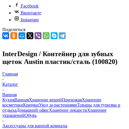
Facebook
Вконтакте
Instagram
Поделиться
InterDesign / Контейнер для зубных
щеток Austin пластик/сталь (100820)
Главная
-
Каталог
-
Ванная
Кухня
Ванная
Хранение вещей
Прихожая
Хранение
косметики
Крючки
Уход за растениями
Товары для туризма и
отдыха
Домашний офис
Хранение лекарств
Хранение
украшений
Обувь
-
Аксессуары для ванной комнаты