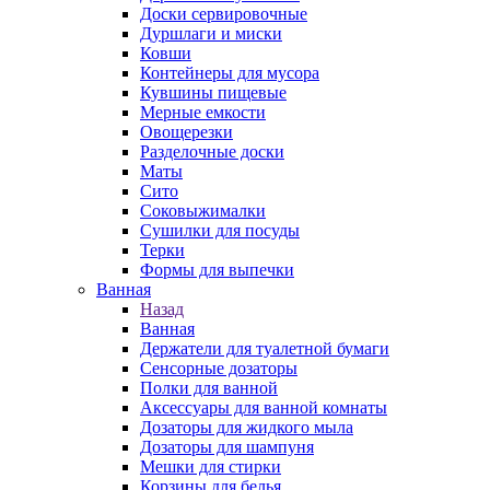
Доски сервировочные
Дуршлаги и миски
Ковши
Контейнеры для мусора
Кувшины пищевые
Мерные емкости
Овощерезки
Разделочные доски
Маты
Сито
Соковыжималки
Сушилки для посуды
Терки
Формы для выпечки
Ванная
Назад
Ванная
Держатели для туалетной бумаги
Сенсорные дозаторы
Полки для ванной
Аксессуары для ванной комнаты
Дозаторы для жидкого мыла
Дозаторы для шампуня
Мешки для стирки
Корзины для белья