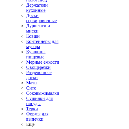
Держатели
кухонные
Доски
сервировочные
Дуршлаги и
миски
Ковши
Контейнеры для
мусора
Кувшины
пищевые
Мерные емкости
Овощерезки
Разделочные
доски
Маты
Сито
Соковыжималки
Сушилки для
посуды
Терки
Формы для
выпечки
Ещё