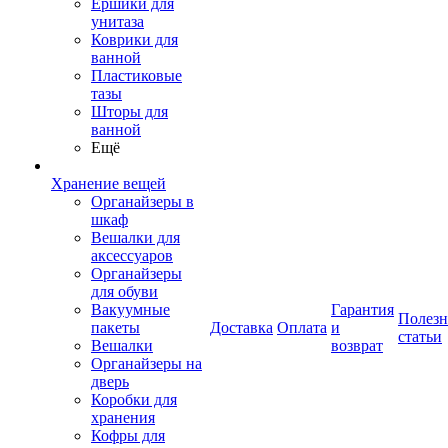
Ершики для
унитаза
Коврики для
ванной
Пластиковые
тазы
Шторы для
ванной
Ещё
Хранение вещей
Органайзеры в
шкаф
Вешалки для
аксессуаров
Органайзеры
для обуви
Вакуумные
Гарантия
Полез
пакеты
Доставка
Оплата
и
статьи
Вешалки
возврат
Органайзеры на
дверь
Коробки для
хранения
Кофры для