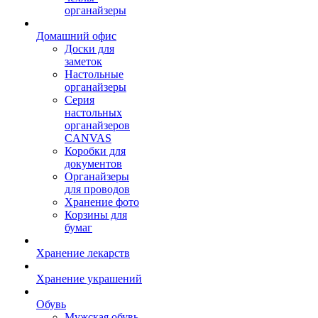
органайзеры
Домашний офис
Доски для
заметок
Настольные
органайзеры
Серия
настольных
органайзеров
CANVAS
Коробки для
документов
Органайзеры
для проводов
Хранение фото
Корзины для
бумаг
Хранение лекарств
Хранение украшений
Обувь
Мужская обувь