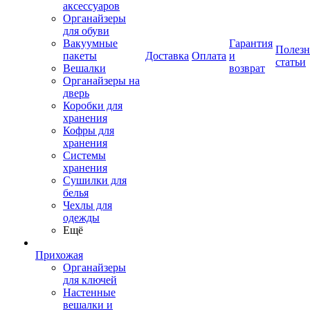
аксессуаров
Органайзеры
для обуви
Вакуумные
Гарантия
Полез
пакеты
Доставка
Оплата
и
статьи
Вешалки
возврат
Органайзеры на
дверь
Коробки для
хранения
Кофры для
хранения
Системы
хранения
Сушилки для
белья
Чехлы для
одежды
Ещё
Прихожая
Органайзеры
для ключей
Настенные
вешалки и