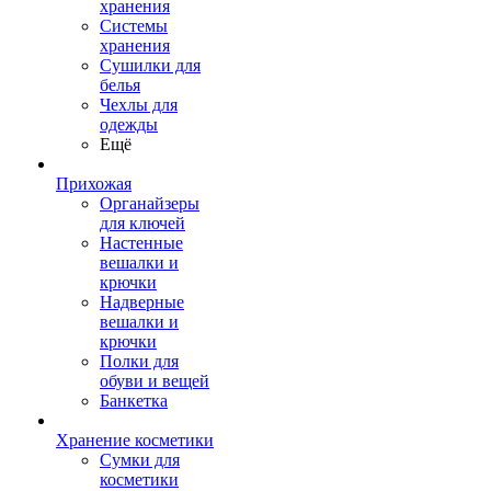
хранения
Системы
хранения
Сушилки для
белья
Чехлы для
одежды
Ещё
Прихожая
Органайзеры
для ключей
Настенные
вешалки и
крючки
Надверные
вешалки и
крючки
Полки для
обуви и вещей
Банкетка
Хранение косметики
Сумки для
косметики