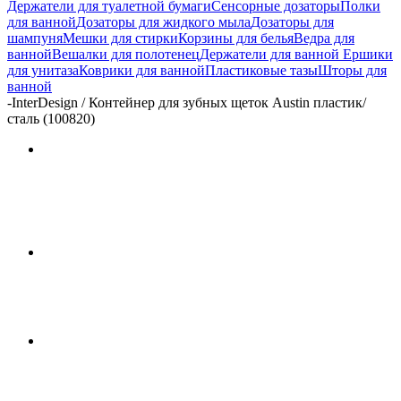
Держатели для туалетной бумаги
Сенсорные дозаторы
Полки
для ванной
Дозаторы для жидкого мыла
Дозаторы для
шампуня
Мешки для стирки
Корзины для белья
Ведра для
ванной
Вешалки для полотенец
Держатели для ванной
Ершики
для унитаза
Коврики для ванной
Пластиковые тазы
Шторы для
ванной
-
InterDesign / Контейнер для зубных щеток Austin пластик/
сталь (100820)