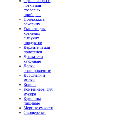
Органайзеры и
лотки для
столовых
приборов
Подложка в
раковину
Емкости для
хранения
сыпучих
продуктов
Держатели для
полотенец
Держатели
кухонные
Доски
сервировочные
Дуршлаги и
миски
Ковши
Контейнеры для
мусора
Кувшины
пищевые
Мерные емкости
Овощерезки