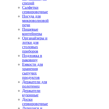
специй
Салфетки
сервировочные
Посуда для
микроволновой
печи
Пищевые
контейнеры
Органайзеры и
лотки для
столовых
приборов
Подложка в
раковину
Емкости для
хранения
сыпучих
продуктов
Держатели для
полотенец
Держатели
кухонные
Доски
сервировочные
Дуршлаги и