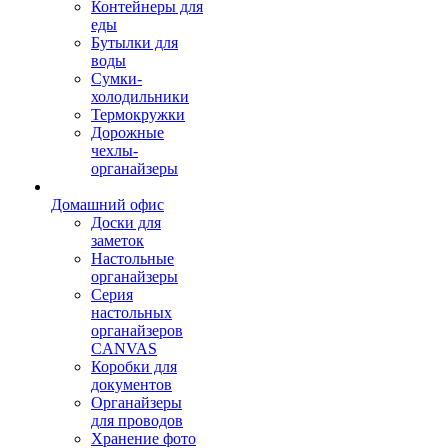
Контейнеры для
еды
Бутылки для
воды
Сумки-
холодильники
Термокружки
Дорожные
чехлы-
органайзеры
Домашний офис
Доски для
заметок
Настольные
органайзеры
Серия
настольных
органайзеров
CANVAS
Коробки для
документов
Органайзеры
для проводов
Хранение фото