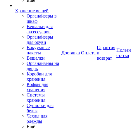
Ещё
Хранение вещей
Органайзеры в
шкаф
Вешалки для
аксессуаров
Органайзеры
для обуви
Вакуумные
Гарантия
Полез
пакеты
Доставка
Оплата
и
статьи
Вешалки
возврат
Органайзеры на
дверь
Коробки для
хранения
Кофры для
хранения
Системы
хранения
Сушилки для
белья
Чехлы для
одежды
Ещё