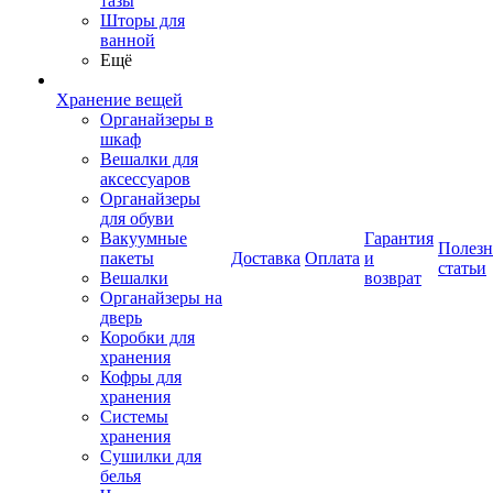
тазы
Шторы для
ванной
Ещё
Хранение вещей
Органайзеры в
шкаф
Вешалки для
аксессуаров
Органайзеры
для обуви
Вакуумные
Гарантия
Полез
пакеты
Доставка
Оплата
и
статьи
Вешалки
возврат
Органайзеры на
дверь
Коробки для
хранения
Кофры для
хранения
Системы
хранения
Сушилки для
белья