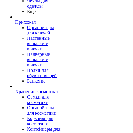
Чехлы для
одежды
Ещё
Прихожая
Органайзеры
для ключей
Настенные
вешалки и
крючки
Надверные
вешалки и
крючки
Полки для
обуви и вещей
Банкетка
Хранение косметики
Сумки для
косметики
Органайзеры
для косметики
Корзины для
косметики
Контейнеры для