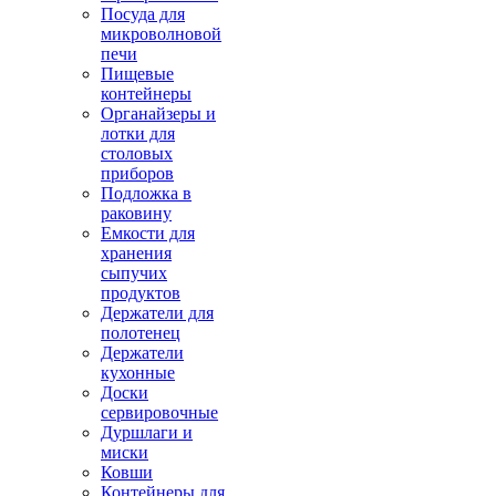
Посуда для
микроволновой
печи
Пищевые
контейнеры
Органайзеры и
лотки для
столовых
приборов
Подложка в
раковину
Емкости для
хранения
сыпучих
продуктов
Держатели для
полотенец
Держатели
кухонные
Доски
сервировочные
Дуршлаги и
миски
Ковши
Контейнеры для