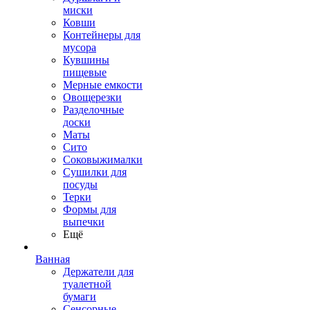
миски
Ковши
Контейнеры для
мусора
Кувшины
пищевые
Мерные емкости
Овощерезки
Разделочные
доски
Маты
Сито
Соковыжималки
Сушилки для
посуды
Терки
Формы для
выпечки
Ещё
Ванная
Держатели для
туалетной
бумаги
Сенсорные