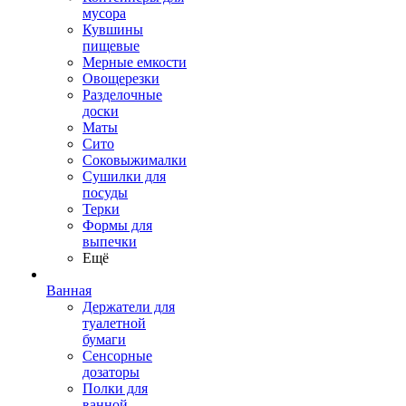
мусора
Кувшины
пищевые
Мерные емкости
Овощерезки
Разделочные
доски
Маты
Сито
Соковыжималки
Сушилки для
посуды
Терки
Формы для
выпечки
Ещё
Ванная
Держатели для
туалетной
бумаги
Сенсорные
дозаторы
Полки для
ванной