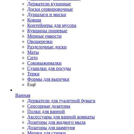
Держатели кухонные
Доски сервировочные
Дуршлаги и миски
Ковши
Контейнеры для мусора
Кувшины пищевые
Мерные емкости
Овощерезки
Разделочные доски
Маты
Сито
Соковыжималки
Сушилки для посуды
Терки
Формы для выпечки
Ещё
Ванная
Держатели для туалетной бумаги
Сенсорные дозаторы
Полки для ванной
Аксессуары для ванной комнаты
Дозаторы для жидкого мыла
Дозаторы для шампуня
Мешки для стирки